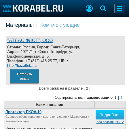
Добавить позицию
Материалы
Комплектующие
Судостроение
Торговая площадка
Пульс
Доска объявлений
"АТЛАС ФЛОТ", ООО
Новости
Продажа флота
Страна:
Россия,
Город:
Санкт-Петербург,
Адрес:
192171, г. Санкт-Петербург, ул.
Компании
Оборудование
Варфоломеевская, д. 6,
Репутация
Изделия
Телефон:
+7 (812) 418-25-77,
URL:
http://bazaflota.ru
Работа
Материалы
Крюинг
Услуги
Оставить
отзыв
Журнал
Реклама
Всего записей в разделе [
2
]
Сортировать по:
наименованию
⇓
|
⇑
Конференции
Наименование
Флот
Выставки и семинары
Галерея флота
Протектор ПКОА-10
Подробнее
Судовое оборудование и комплектующие
>
Материалы
>
Личности
Форум
Комплектующие
Все поставщики: 2
Словарь
Отзывы
Здесь вы можете узнать, кто поставляет данную