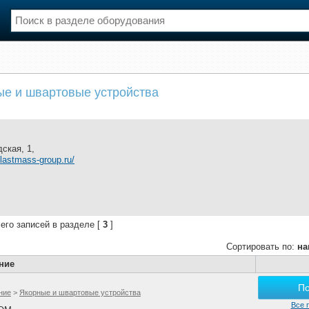
нции
Флот
ые и швартовые устройства
и и семинары
Галерея флота
и
Форум
Отзывы
Все службы
ская, 1,
plastmass-group.ru/
его записей в разделе [
3
]
Сортировать по:
на
ние
П
ние
>
Якорные и швартовые устройства
Все 