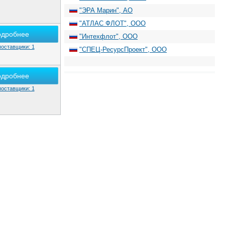
"ЭРА Марин", АО
"АТЛАС ФЛОТ", ООО
одробнее
"Интехфлот", ООО
поставщики: 1
"СПЕЦ-РесурсПроект", ООО
одробнее
поставщики: 1