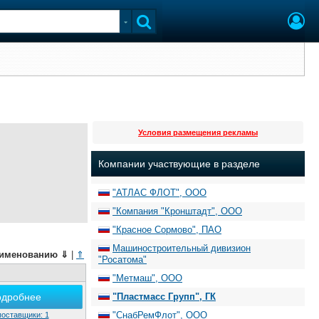
Условия размещения рекламы
Компании участвующие в разделе
"АТЛАС ФЛОТ", ООО
"Компания "Кронштадт", ООО
"Красное Сормово", ПАО
Машиностроительный дивизион
именованию
⇓
|
⇑
"Росатома"
"Метмаш", ООО
одробнее
"Пластмасс Групп", ГК
"СнабРемФлот", ООО
поставщики: 1