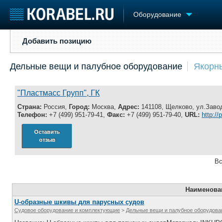
Оборудование
Добавить позицию
Добавить позицию
Судостроение
Торговая площадка
Конфере
Дельные вещи и палубное оборудование
Якорн
Пульс
Доска объявлений
Выставк
Новости
Продажа флота
Личност
Компании
Оборудование
Словарь
"Пластмасс Групп", ГК
Репутация
Изделия
Страна:
Россия,
Город:
Москва,
Адрес:
141108, Щелково, ул.Завод
Работа
Материалы
Телефон:
+7 (499) 951-79-41,
Факс:
+7 (499) 951-79-40,
URL:
http://
Крюинг
Услуги
Оставить
Журнал
отзыв
Реклама
Вс
Наименова
U-образные шкивы для парусных судов
Судовое оборудование и комплектующие
>
Дельные вещи и палубное оборудова