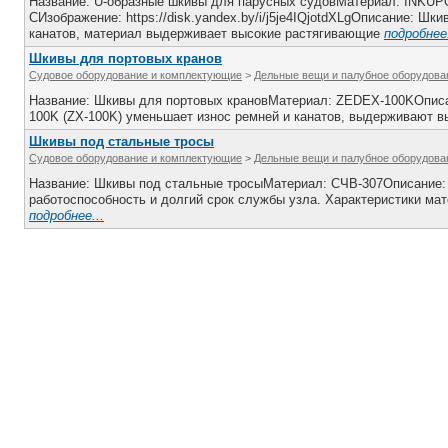
Название: U-образные шкивы для парусных судовМатериал: INKU
CИзображение: https://disk.yandex.by/i/j5je4IQjotdXLgОписание: 
канатов, материал выдерживает высокие растягивающие
подробнее.
Шкивы для портовых кранов
Судовое оборудование и комплектующие
>
Дельные вещи и палубное оборудова
Название: Шкивы для портовых крановМатериал: ZEDEX-100KОписа
100K (ZX-100K) уменьшает износ ремней и канатов, выдерживают в
Шкивы под стальные тросы
Судовое оборудование и комплектующие
>
Дельные вещи и палубное оборудова
Название: Шкивы под стальные тросыМатериал: СЧВ-307Описание:
работоспособность и долгий срок службы узла. Характеристики ма
подробнее...