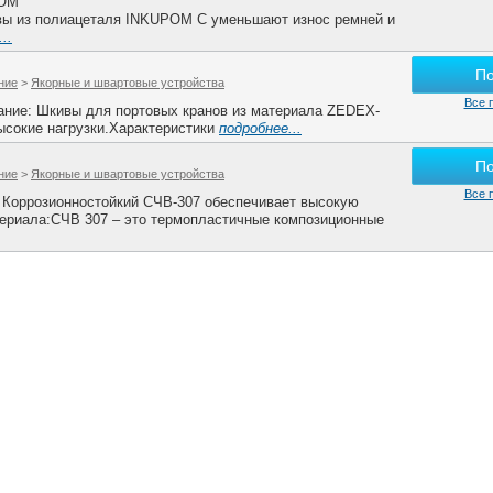
POM
Шкивы из полиацеталя INKUPOM C уменьшают износ ремней и
..
П
ние
>
Якорные и швартовые устройства
Все 
ние: Шкивы для портовых кранов из материала ZEDEX-
ысокие нагрузки.Характеристики
подробнее...
П
ние
>
Якорные и швартовые устройства
Все 
 Коррозионностойкий СЧВ-307 обеспечивает высокую
териала:СЧВ 307 – это термопластичные композиционные