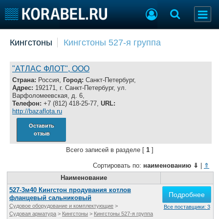
Добавить позицию
Кингстоны
Кингстоны 527-я группа
Судостроение
Торговая площадка
Пульс
Доска объявлений
"АТЛАС ФЛОТ", ООО
Новости
Продажа флота
Страна:
Россия,
Город:
Санкт-Петербург,
Адрес:
192171, г. Санкт-Петербург, ул.
Компании
Оборудование
Варфоломеевская, д. 6,
Репутация
Изделия
Телефон:
+7 (812) 418-25-77,
URL:
http://bazaflota.ru
Работа
Материалы
Крюинг
Услуги
Оставить
отзыв
Журнал
Реклама
Всего записей в разделе [
1
]
Сортировать по:
наименованию
⇓
|
⇑
Конференции
Наименование
Флот
Выставки и семинары
Галерея флота
527-3м40 Кингстон продувания котлов
Подробнее
фланцевый сальниковый
Личности
Форум
Судовое оборудование и комплектующие
>
Все поставщики: 3
Словарь
Отзывы
Судовая арматура
>
Кингстоны
>
Кингстоны 527-я группа