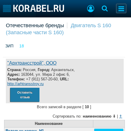
Добавить позицию
Отечественные бренды
Двигатель S 160
(Запасные части S 160)
Судостроение
Торговая площадка
Пульс
Доска объявлений
ЗИП
18
Новости
Продажа флота
Компании
Оборудование
Репутация
Изделия
"Архтрансстрой", ООО
Работа
Материалы
Страна:
Россия,
Город:
Архангельск,
Крюинг
Услуги
Адрес:
163044, ул. Мира 2 офис 6,
Телефон:
+7 (911) 567-20-60,
URL:
Журнал
http://arhtransstroy.ru
Реклама
Оставить
отзыв
Конференции
Флот
Всего записей в разделе [
10
]
Выставки и семинары
Галерея флота
Сортировать по:
наименованию
⇓
|
⇑
Личности
Форум
Наименование
Словарь
Отзывы
Вкладыш корень Н1