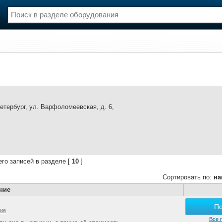
нции
Флот
и и семинары
Галерея флота
и
Форум
Отзывы
Все службы
Петербург, ул. Варфоломеевская, д. 6,
его записей в разделе [
10
]
Сортировать по:
на
ние
П
гие
Все 