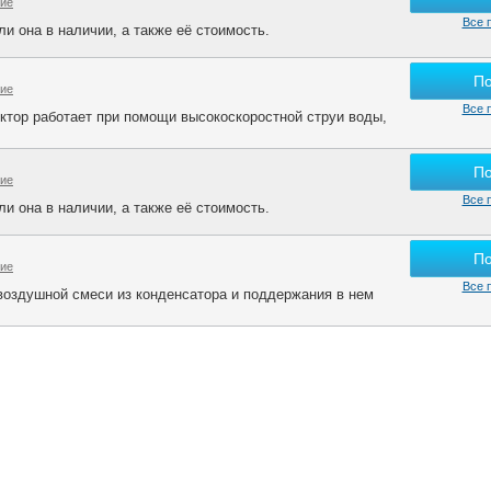
гие
Все 
и она в наличии, а также её стоимость.
П
гие
Все 
ектор работает при помощи высокоскоростной струи воды,
П
гие
Все 
и она в наличии, а также её стоимость.
П
гие
Все 
оздушной смеси из конденсатора и поддержания в нем