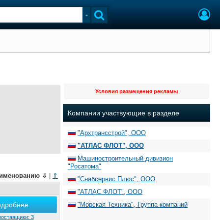
Условия размещения рекламы
Компании участвующие в разделе
"Архтрансстрой", ООО
"АТЛАС ФЛОТ", ООО
Машиностроительный дивизион
"Росатома"
именованию
⇓
|
⇑
"Снабсервис Плюс", ООО
"АТЛАС ФЛОТ", ООО
одробнее
"Морская Техника", Группа компаний
поставщики: 3