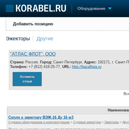
Оборудование
Добавить позицию
Добавить позицию
Судостроение
Торговая площадка
Конфере
Эжекторы
Другие
Пульс
Доска объявлений
Выставк
Новости
Продажа флота
Личност
Компании
Оборудование
Словарь
"АТЛАС ФЛОТ", ООО
Репутация
Изделия
Страна:
Россия,
Город:
Санкт-Петербург,
Адрес:
192171, г. Санкт-
Работа
Материалы
Телефон:
+7 (812) 418-25-77,
URL:
http://bazaflota.ru
Крюинг
Услуги
Оставить
Журнал
отзыв
Реклама
Вс
Наименова
Сопло к эжектору ВЭЖ-16 Ду 16 м3
Судовое оборудование и комплектующие
>
Судовая арматура
>
Эжекторы
>
Дру