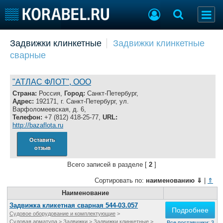
Добавить позицию
Задвижки клинкетные
Задвижки клинкетные
сварные
Судостроение
Торговая площадка
Пульс
Доска объявлений
Новости
Продажа флота
"АТЛАС ФЛОТ", ООО
Компании
Оборудование
Страна:
Россия,
Город:
Санкт-Петербург,
Адрес:
192171, г. Санкт-Петербург, ул.
Репутация
Изделия
Варфоломеевская, д. 6,
Работа
Материалы
Телефон:
+7 (812) 418-25-77,
URL:
http://bazaflota.ru
Крюинг
Услуги
Журнал
Оставить
отзыв
Реклама
Всего записей в разделе [
2
]
Сортировать по:
наименованию
⇓
|
⇑
Конференции
Флот
Выставки и семинары
Наименование
Галерея флота
Личности
Форум
Задвижка кликетная сварная 544-0З.057
Подробнее
Судовое оборудование и комплектующие
>
Словарь
Отзывы
Судовая арматура
>
Задвижки
>
Задвижки клинкетные
>
Все поставщики: 3