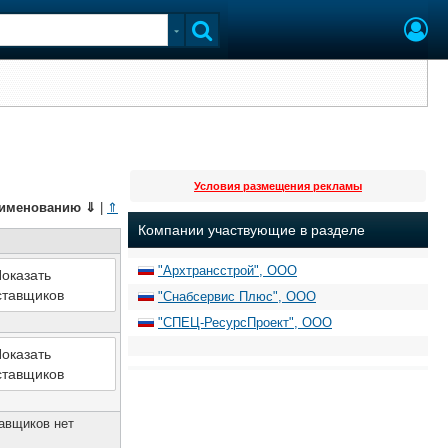
Условия размещения рекламы
именованию
⇓
|
⇑
Компании участвующие в разделе
"Архтрансстрой", ООО
оказать
ставщиков
"Снабсервис Плюс", ООО
"СПЕЦ-РесурсПроект", ООО
оказать
ставщиков
авщиков нет