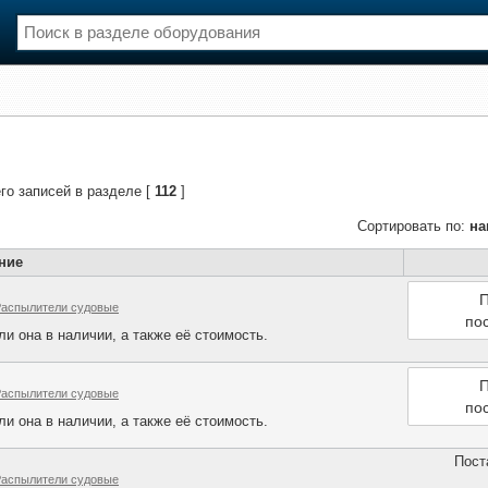
нции
Флот
и и семинары
Галерея флота
и
Форум
го записей в разделе [
112
]
Отзывы
Все службы
Сортировать по:
на
ние
П
Распылители судовые
по
и она в наличии, а также её стоимость.
П
Распылители судовые
по
и она в наличии, а также её стоимость.
Пост
Распылители судовые