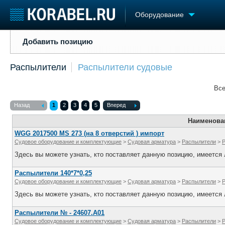
Оборудование
Добавить позицию
Добавить позицию
Судостроение
Торговая площадка
Конфере
Распылители
Распылители судовые
Пульс
Доска объявлений
Выставк
Новости
Продажа флота
Личност
Все
Компании
Оборудование
Словарь
Репутация
Изделия
Назад
1
2
3
4
5
Вперед
Работа
Материалы
Наименова
Крюинг
Услуги
WGG 2017500 MS 273 (на 8 отверстий ) импорт
Журнал
Судовое оборудование и комплектующие
>
Судовая арматура
>
Распылители
>
Реклама
Здесь вы можете узнать, кто поставляет данную позицию, имеется л
Распылители 140*7*0,25
Судовое оборудование и комплектующие
>
Судовая арматура
>
Распылители
>
Здесь вы можете узнать, кто поставляет данную позицию, имеется л
Распылители № - 24607.А01
Судовое оборудование и комплектующие
>
Судовая арматура
>
Распылители
>