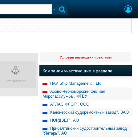
Условия размещения рекламы
Компании участвующие в разделе
"HAV Ship Management", Ltd
"Азово-Черноморский филиал
Морспасслужба", ФГБУ
"АТЛАС ФЛОТ", ООО
"Канонерский судоремонтный завод", ЗАО
"НОРДВЕГ", АО
"Прибалтийский судостроительный завод
"Янтарь", АО