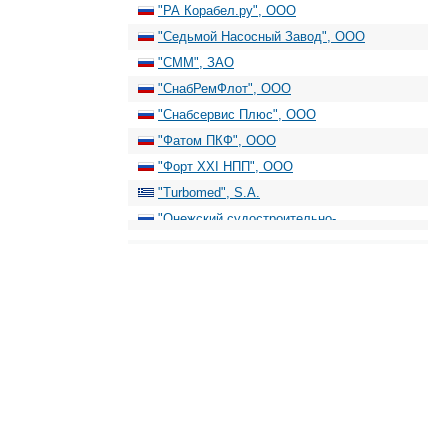
"РА Корабел.ру", ООО
"Седьмой Насосный Завод", ООО
"СММ", ЗАО
"СнабРемФлот", ООО
"Снабсервис Плюс", ООО
"Фатом ПКФ", ООО
"Форт XXI НПП", ООО
"Turbomed", S.A.
"Онежский судостроительно-
судоремонтный завод", АО