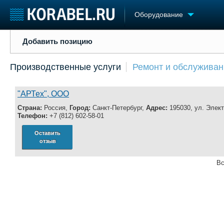
Оборудование
Добавить позицию
Добавить позицию
Судостроение
Торговая площадка
Конфере
Производственные услуги
Ремонт и обслуживан
Пульс
Доска объявлений
Выставк
Новости
Продажа флота
Личност
Компании
Оборудование
Словарь
"АРТех", ООО
Репутация
Изделия
Страна:
Россия,
Город:
Санкт-Петербург,
Адрес:
195030, ул. Элект
Работа
Материалы
Телефон:
+7 (812) 602-58-01
Крюинг
Услуги
Оставить
Журнал
отзыв
Реклама
Вс