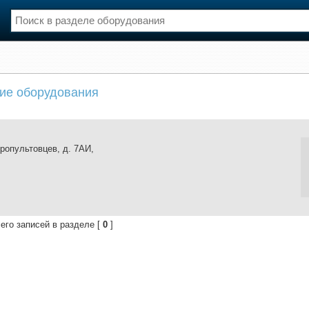
нции
Флот
ие оборудования
и и семинары
Галерея флота
и
Форум
Отзывы
Все службы
ропультовцев, д. 7АИ,
его записей в разделе [
0
]