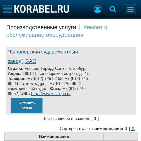
Добавить позицию
Производственные услуги
Ремонт и
обслуживание оборудования
Судостроение
Торговая площадка
Пульс
Доска объявлений
Новости
Продажа флота
"Канонерский судоремонтный
Компании
Оборудование
завод", ЗАО
Репутация
Изделия
Страна:
Россия,
Город:
Санкт-Петербург,
Работа
Материалы
Адрес:
198184, Канонерский остров, д. 41,
Телефон:
+7 (812) 746-98-52, +7 (812) 746-
Крюинг
Услуги
98-33 - отдел кадров, +7 812 746 98 81 -
Журнал
коммерческий отдел,
Факс:
+7 (812) 746-
98-52,
URL:
http://www.ksz.spb.ru
Реклама
Оставить
отзыв
Конференции
Флот
Всего записей в разделе [
1
]
Выставки и семинары
Галерея флота
Сортировать по:
наименованию
⇓
|
⇑
Личности
Форум
Наименование
Словарь
Отзывы