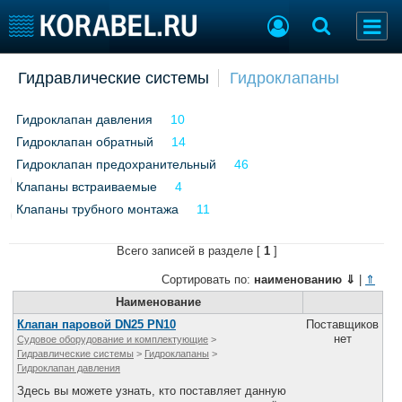
Добавить позицию
Гидравлические системы
Гидроклапаны
Судостроение
Торговая площадка
Гидроклапан давления
10
Пульс
Доска объявлений
Гидроклапан обратный
Новости
Продажа флота
14
Компании
Оборудование
Гидроклапан предохранительный
46
Репутация
Изделия
Клапаны встраиваемые
4
Работа
Материалы
Клапаны трубного монтажа
11
Крюинг
Услуги
Журнал
Всего записей в разделе [
1
]
Реклама
Сортировать по:
наименованию
⇓
|
⇑
Наименование
Клапан паровой DN25 PN10
Поставщиков
Конференции
Флот
нет
Судовое оборудование и комплектующие
>
Выставки и семинары
Галерея флота
Гидравлические системы
>
Гидроклапаны
>
Гидроклапан давления
Личности
Форум
Здесь вы можете узнать, кто поставляет данную
Словарь
Отзывы