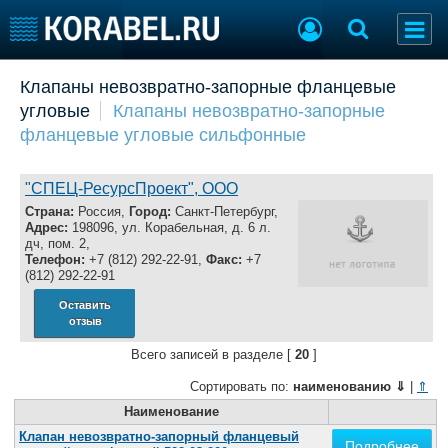
Добавить позицию
Клапаны невозвратно-запорные фланцевые
угловые
Клапаны невозвратно-запорные
Судостроение
Торговая площадка
фланцевые угловые сильфонные
Пульс
Доска объявлений
Новости
Продажа флота
Компании
Оборудование
"СПЕЦ-РесурсПроект", ООО
Репутация
Изделия
Страна:
Россия,
Город:
Санкт-Петербург,
Адрес:
198096, ул. Корабельная, д. 6 л.
Работа
Материалы
дч, пом. 2,
Крюинг
Услуги
Телефон:
+7 (812) 292-22-91,
Факс:
+7
(812) 292-22-91
Журнал
Реклама
Оставить
отзыв
Всего записей в разделе [
20
]
Конференции
Флот
Сортировать по:
наименованию
⇓
|
⇑
Выставки и семинары
Галерея флота
Личности
Наименование
Форум
Словарь
Отзывы
Клапан невозвратно-запорный фланцевый
Подробнее