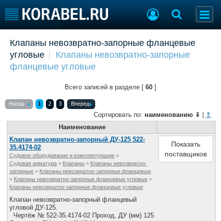
Добавить позицию
Клапаны невозвратно-запорные фланцевые
угловые
Клапаны невозвратно-запорные
Судостроение
Торговая площадка
фланцевые угловые
Пульс
Доска объявлений
Новости
Продажа флота
Всего записей в разделе [
60
]
Компании
Оборудование
Репутация
Изделия
Назад
1
2
3
Вперед
Работа
Материалы
Сортировать по:
наименованию
⇓
|
⇑
Крюинг
Услуги
Наименование
Журнал
Клапан невозвратно-запорный ДУ-125 522-
Показать
35.4174-02
Реклама
поставщиков
Судовое оборудование и комплектующие
>
Судовая арматура
>
Клапаны
>
Клапаны невозвратно-
запорные
>
Клапаны невозвратно-запорные фланцевые
Конференции
Флот
>
Клапаны невозвратно-запорные фланцевые угловые
>
Клапаны невозвратно-запорные фланцевые угловые
Выставки и семинары
Галерея флота
Клапан невозвратно-запорный фланцевый
Личности
Форум
угловой ДУ-125.
Словарь
Отзывы
Чертёж № 522-35.4174-02 Проход, ДУ (мм) 125