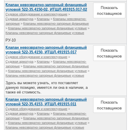
Клапан невозвратно-запорный фланцевый
Показать
угловой 522-35.4150-02, ИТШЛ.491915.017-02
поставщиков
Судовое оборудование и комплектующие
>
Судовая арматура
>
Клапаны
>
Клапаны невозвратно-
запорные
>
Клапаны невозвратно-запорные фланцевые
>
Клапаны невозвратно-запорные фланцевые угловые
>
Клапаны невозвратно-запорные фланцевые угловые
РУ-10
Клапан невозвратно-запорный фланцевый
Показать
угловой 522-35.4150, ИТШЛ.491915.017
поставщиков
Судовое оборудование и комплектующие
>
Судовая арматура
>
Клапаны
>
Клапаны невозвратно-
запорные
>
Клапаны невозвратно-запорные фланцевые
>
Клапаны невозвратно-запорные фланцевые угловые
>
Клапаны невозвратно-запорные фланцевые угловые
Здесь вы можете узнать, кто поставляет
данную позицию, имеется ли она в наличии, а
также её стоимость.
Клапан невозвратно-запорный фланцевый
Показать
угловой 522-35.4153, ИТШЛ.491915.011
поставщиков
Судовое оборудование и комплектующие
>
Судовая арматура
>
Клапаны
>
Клапаны невозвратно-
запорные
>
Клапаны невозвратно-запорные фланцевые
>
Клапаны невозвратно-запорные фланцевые угловые
>
Клапаны невозвратно-запорные фланцевые угловые