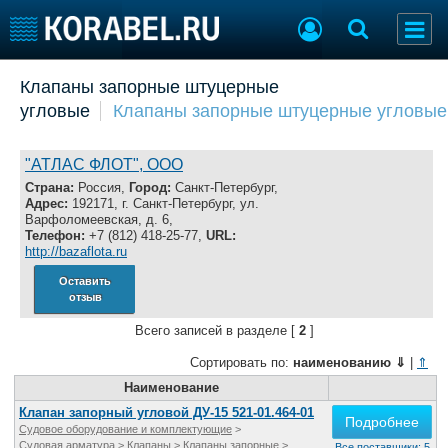
Добавить позицию
Клапаны запорные штуцерные
угловые
Клапаны запорные штуцерные угловые
Судостроение
Торговая площадка
Пульс
Доска объявлений
Новости
Продажа флота
"АТЛАС ФЛОТ", ООО
Компании
Оборудование
Страна:
Россия,
Город:
Санкт-Петербург,
Адрес:
192171, г. Санкт-Петербург, ул.
Репутация
Изделия
Варфоломеевская, д. 6,
Работа
Материалы
Телефон:
+7 (812) 418-25-77,
URL:
http://bazaflota.ru
Крюинг
Услуги
Журнал
Оставить
отзыв
Реклама
Всего записей в разделе [
2
]
Сортировать по:
наименованию
⇓
|
⇑
Конференции
Флот
Выставки и семинары
Наименование
Галерея флота
Личности
Форум
Клапан запорный угловой ДУ-15 521-01.464-01
Подробнее
Судовое оборудование и комплектующие
>
Словарь
Отзывы
Судовая арматура
>
Клапаны
>
Клапаны запорные
>
Все поставщики: 5