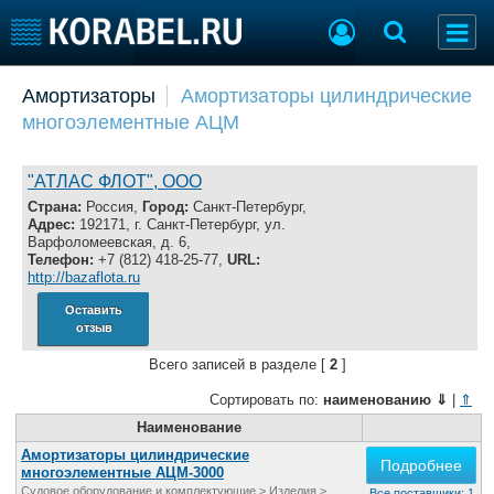
Добавить позицию
Амортизаторы
Амортизаторы цилиндрические
многоэлементные АЦМ
Судостроение
Торговая площадка
Пульс
Доска объявлений
Новости
Продажа флота
"АТЛАС ФЛОТ", ООО
Компании
Оборудование
Страна:
Россия,
Город:
Санкт-Петербург,
Адрес:
192171, г. Санкт-Петербург, ул.
Репутация
Изделия
Варфоломеевская, д. 6,
Работа
Материалы
Телефон:
+7 (812) 418-25-77,
URL:
http://bazaflota.ru
Крюинг
Услуги
Журнал
Оставить
отзыв
Реклама
Всего записей в разделе [
2
]
Сортировать по:
наименованию
⇓
|
⇑
Конференции
Флот
Выставки и семинары
Наименование
Галерея флота
Личности
Форум
Амортизаторы цилиндрические
Подробнее
многоэлементные АЦМ-3000
Словарь
Отзывы
Судовое оборудование и комплектующие
>
Изделия
>
Все поставщики: 1