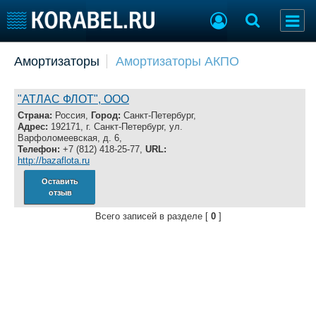
Добавить позицию
Амортизаторы
Амортизаторы АКПО
Судостроение
Торговая площадка
Пульс
Доска объявлений
"АТЛАС ФЛОТ", ООО
Новости
Продажа флота
Страна:
Россия,
Город:
Санкт-Петербург,
Адрес:
192171, г. Санкт-Петербург, ул.
Компании
Оборудование
Варфоломеевская, д. 6,
Репутация
Изделия
Телефон:
+7 (812) 418-25-77,
URL:
http://bazaflota.ru
Работа
Материалы
Крюинг
Услуги
Оставить
отзыв
Журнал
Реклама
Всего записей в разделе [
0
]
Конференции
Флот
Выставки и семинары
Галерея флота
Личности
Форум
Словарь
Отзывы