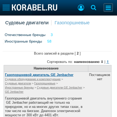
Добавить позицию
Судовые двигатели
Газопоршневые
Судостроение
Торговая площадка
Отечественные бренды
3
Пульс
Доска объявлений
Иностранные бренды
Новости
58
Продажа флота
Компании
Оборудование
Всего записей в разделе [
2
]
Репутация
Изделия
Работа
Материалы
Сортировать по:
наименованию
⇓
|
⇑
Крюинг
Услуги
Наименование
Журнал
Газопоршневой двигатель GE Jenbacher
Поставщиков
Реклама
нет
Судовое оборудование и комплектующие
>
Судовые двигатели
>
Газопоршневые
>
Иностранные бренды
>
Судовые двигатели GE Jenbacher
>
GE Jenbacher
Конференции
Флот
Газопоршневой двигатель внутреннего сгорания
Выставки и семинары
Галерея флота
GE Jenbacher работающий не только на
природном, но и на многих других типах газах, в
Личности
Форум
том числе на биогазе. Диапозон электрической
Словарь
Отзывы
мощности от 300 кВт до 4401 кВт.