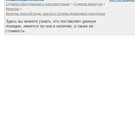
Все службы
Судовое оборудование и комплектующие
>
Судовая арматура
>
Фильтры
>
Фильтры пресной воды, масла и топлива фланцевые проходные
Здесь вы можете узнать, кто поставляет данную
позицию, имеется ли она в наличии, а также её
стоимость.