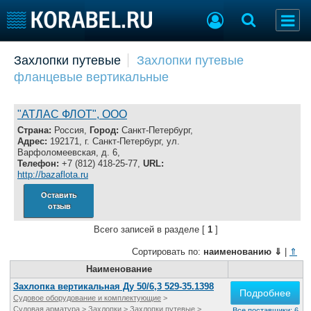
Добавить позицию
Захлопки путевые
Захлопки путевые
фланцевые вертикальные
Судостроение
Торговая площадка
Пульс
Доска объявлений
Новости
Продажа флота
"АТЛАС ФЛОТ", ООО
Компании
Оборудование
Страна:
Россия,
Город:
Санкт-Петербург,
Адрес:
192171, г. Санкт-Петербург, ул.
Репутация
Изделия
Варфоломеевская, д. 6,
Работа
Материалы
Телефон:
+7 (812) 418-25-77,
URL:
http://bazaflota.ru
Крюинг
Услуги
Журнал
Оставить
отзыв
Реклама
Всего записей в разделе [
1
]
Сортировать по:
наименованию
⇓
|
⇑
Конференции
Флот
Выставки и семинары
Наименование
Галерея флота
Личности
Форум
Захлопка вертикальная Ду 50/6,3 529-35.1398
Подробнее
Судовое оборудование и комплектующие
>
Словарь
Отзывы
Судовая арматура
>
Захлопки
>
Захлопки путевые
>
Все поставщики: 6