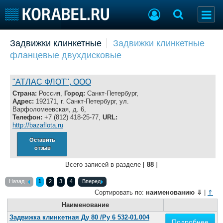
Добавить позицию
Задвижки клинкетные
Задвижки клинкетные
фланцевые двухдисковые
Судостроение
Торговая площадка
Пульс
Доска объявлений
Новости
Продажа флота
"АТЛАС ФЛОТ", ООО
Компании
Оборудование
Страна:
Россия,
Город:
Санкт-Петербург,
Адрес:
192171, г. Санкт-Петербург, ул.
Репутация
Изделия
Варфоломеевская, д. 6,
Работа
Материалы
Телефон:
+7 (812) 418-25-77,
URL:
http://bazaflota.ru
Крюинг
Услуги
Журнал
Оставить
отзыв
Реклама
Всего записей в разделе [
88
]
Конференции
Флот
Назад
1
2
3
4
Вперед
Сортировать по:
наименованию
⇓
|
⇑
Выставки и семинары
Галерея флота
Личности
Наименование
Форум
Словарь
Отзывы
Задвижка клинкетная Ду 80 /Ру 6 532-01.004
Подробнее