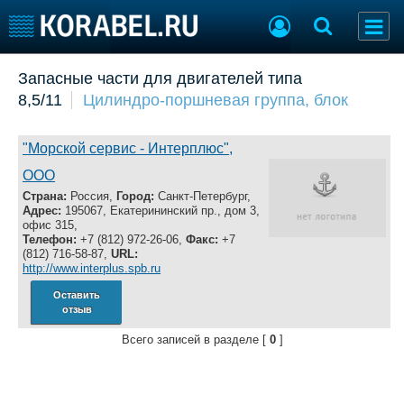
Добавить позицию
Запасные части для двигателей типа
8,5/11
Цилиндро-поршневая группа, блок
Судостроение
Торговая площадка
Пульс
Доска объявлений
Новости
Продажа флота
"Морской сервис - Интерплюс",
Компании
Оборудование
ООО
Репутация
Изделия
Страна:
Россия,
Город:
Санкт-Петербург,
Работа
Материалы
Адрес:
195067, Екатерининский пр., дом 3,
офис 315,
Крюинг
Услуги
Телефон:
+7 (812) 972-26-06,
Факс:
+7
Журнал
(812) 716-58-87,
URL:
http://www.interplus.spb.ru
Реклама
Оставить
отзыв
Конференции
Флот
Всего записей в разделе [
0
]
Выставки и семинары
Галерея флота
Личности
Форум
Словарь
Отзывы