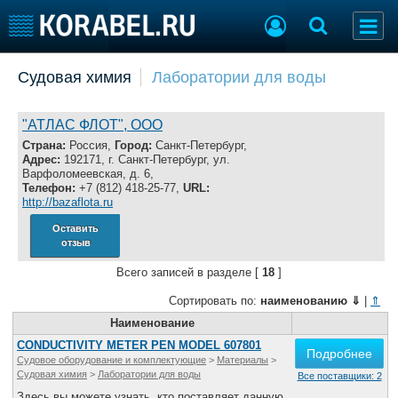
Добавить позицию
Судовая химия
Лаборатории для воды
Судостроение
Торговая площадка
Пульс
Доска объявлений
"АТЛАС ФЛОТ", ООО
Новости
Продажа флота
Страна:
Россия,
Город:
Санкт-Петербург,
Адрес:
192171, г. Санкт-Петербург, ул.
Компании
Оборудование
Варфоломеевская, д. 6,
Репутация
Изделия
Телефон:
+7 (812) 418-25-77,
URL:
http://bazaflota.ru
Работа
Материалы
Крюинг
Услуги
Оставить
отзыв
Журнал
Реклама
Всего записей в разделе [
18
]
Сортировать по:
наименованию
⇓
|
⇑
Конференции
Наименование
Флот
Выставки и семинары
Галерея флота
CONDUCTIVITY METER PEN MODEL 607801
Подробнее
Судовое оборудование и комплектующие
>
Материалы
>
Личности
Форум
Судовая химия
>
Лаборатории для воды
Все поставщики: 2
Словарь
Отзывы
Здесь вы можете узнать, кто поставляет данную