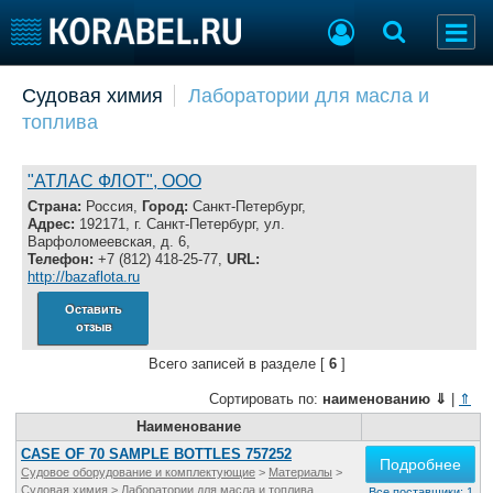
Добавить позицию
Судовая химия
Лаборатории для масла и
топлива
Судостроение
Торговая площадка
Пульс
Доска объявлений
Новости
Продажа флота
"АТЛАС ФЛОТ", ООО
Компании
Оборудование
Страна:
Россия,
Город:
Санкт-Петербург,
Адрес:
192171, г. Санкт-Петербург, ул.
Репутация
Изделия
Варфоломеевская, д. 6,
Работа
Материалы
Телефон:
+7 (812) 418-25-77,
URL:
http://bazaflota.ru
Крюинг
Услуги
Журнал
Оставить
отзыв
Реклама
Всего записей в разделе [
6
]
Сортировать по:
наименованию
⇓
|
⇑
Конференции
Флот
Выставки и семинары
Наименование
Галерея флота
Личности
Форум
CASE OF 70 SAMPLE BOTTLES 757252
Подробнее
Судовое оборудование и комплектующие
>
Материалы
>
Словарь
Отзывы
Судовая химия
>
Лаборатории для масла и топлива
Все поставщики: 1