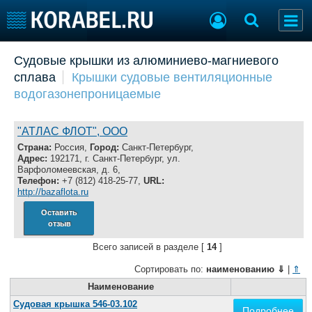
Добавить позицию
Судовые крышки из алюминиево-магниевого
сплава
Крышки судовые вентиляционные
Судостроение
Торговая площадка
водогазонепроницаемые
Пульс
Доска объявлений
Новости
Продажа флота
Компании
Оборудование
"АТЛАС ФЛОТ", ООО
Репутация
Изделия
Страна:
Россия,
Город:
Санкт-Петербург,
Адрес:
192171, г. Санкт-Петербург, ул.
Работа
Материалы
Варфоломеевская, д. 6,
Крюинг
Услуги
Телефон:
+7 (812) 418-25-77,
URL:
http://bazaflota.ru
Журнал
Реклама
Оставить
отзыв
Всего записей в разделе [
14
]
Конференции
Флот
Сортировать по:
наименованию
⇓
|
⇑
Выставки и семинары
Галерея флота
Личности
Наименование
Форум
Словарь
Отзывы
Судовая крышка 546-03.102
Подробнее