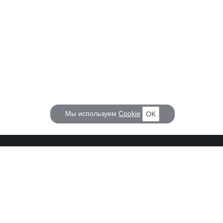
Мы используем
Cookie
OK
КОРАБЕЛ.РУ
ГЛАВНЫЕ ТЕМЫ
О проекте
Российское Судостроение
Наш журнал
Судоходство
Редакция
Крюинг
Реклама
Авторские статьи
Клуб Корабел.ру
Наши репортажи
Пользовательское соглашение
Архив новостей
Политика конфиденциальности