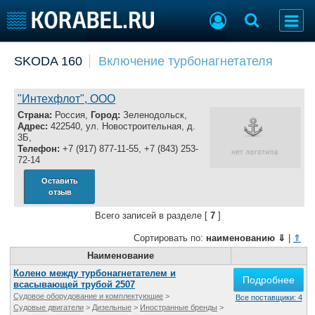
Добавить позицию
SKODA 160
Включение турбонагнетателя
Судостроение
Торговая площадка
Пульс
Доска объявлений
"Интехфлот", ООО
Новости
Продажа флота
Страна:
Россия,
Город:
Зеленодольск,
Адрес:
422540, ул. Новостроительная, д.
Компании
Оборудование
3Б,
Репутация
Изделия
Телефон:
+7 (917) 877-11-55, +7 (843) 253-
72-14
Работа
Материалы
Крюинг
Услуги
Оставить
отзыв
Журнал
Реклама
Всего записей в разделе [
7
]
Сортировать по:
наименованию
⇓
|
⇑
Конференции
Наименование
Флот
Выставки и семинары
Галерея флота
Колено между турбонагнетателем и
Подробнее
всасывающей трубой 2507
Личности
Форум
Судовое оборудование и комплектующие
>
Все поставщики: 4
Словарь
Отзывы
Судовые двигатели
>
Дизельные
>
Иностранные бренды
>