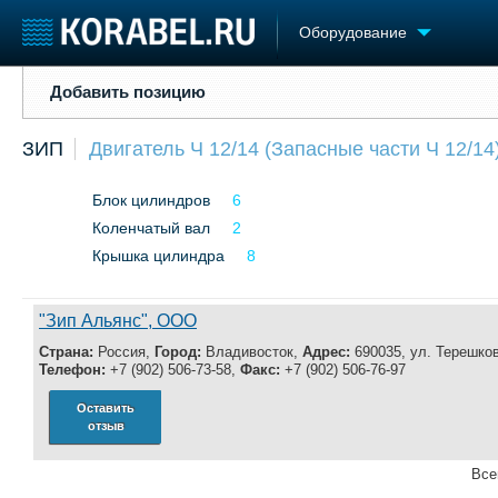
Оборудование
Добавить позицию
Добавить позицию
Судостроение
Торговая площадка
Конфере
ЗИП
Двигатель Ч 12/14 (Запасные части Ч 12/14
Пульс
Доска объявлений
Выставк
Новости
Продажа флота
Личност
Блок цилиндров
6
Компании
Оборудование
Словарь
Репутация
Коленчатый вал
Изделия
2
Работа
Материалы
Крышка цилиндра
8
Крюинг
Услуги
Журнал
"Зип Альянс", ООО
Реклама
Страна:
Россия,
Город:
Владивосток,
Адрес:
690035, ул. Терешков
Телефон:
+7 (902) 506-73-58,
Факс:
+7 (902) 506-76-97
Оставить
отзыв
Все