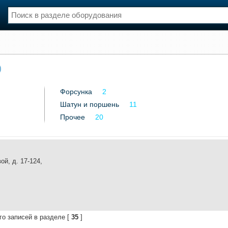
нции
Флот
)
и и семинары
Галерея флота
и
Форум
Форсунка
2
Отзывы
Шатун и поршень
Все службы
11
Прочее
20
ой, д. 17-124,
го записей в разделе [
35
]