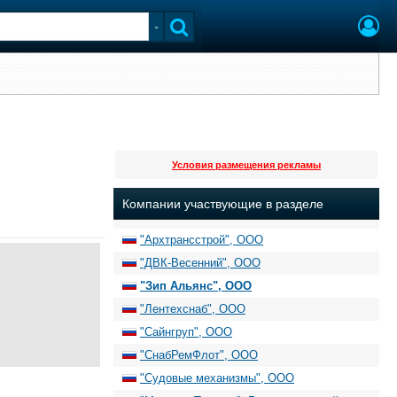
Условия размещения рекламы
Компании участвующие в разделе
"Архтрансстрой", ООО
"ДВК-Весенний", ООО
"Зип Альянс", ООО
"Лентехснаб", ООО
"Сайнгруп", ООО
"СнабРемФлот", ООО
"Судовые механизмы", ООО