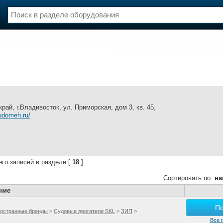
нции
Флот
и и семинары
Галерея флота
и
Форум
Отзывы
Все службы
рай, г.Владивосток, ул. Приморская, дом 3, кв. 45,
sudomeh.ru/
его записей в разделе [
18
]
Сортировать по:
на
ние
П
остранные бренды
>
Судовые двигатели SKL
>
ЗИП
>
Все 