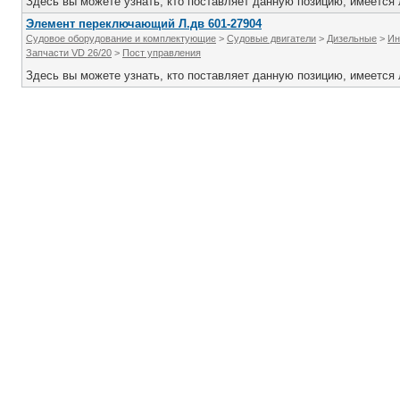
Здесь вы можете узнать, кто поставляет данную позицию, имеется л
Элемент переключающий Л.дв 601-27904
Судовое оборудование и комплектующие
>
Судовые двигатели
>
Дизельные
>
Ин
Запчасти VD 26/20
>
Пост управления
Здесь вы можете узнать, кто поставляет данную позицию, имеется л