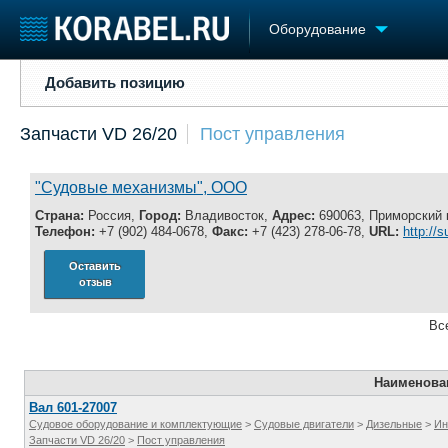
Оборудование
Добавить позицию
Добавить позицию
Судостроение
Торговая площадка
Конфере
Запчасти VD 26/20
Пост управления
Пульс
Доска объявлений
Выставк
Новости
Продажа флота
Личност
Компании
Оборудование
Словарь
"Судовые механизмы", ООО
Репутация
Изделия
Страна:
Россия,
Город:
Владивосток,
Адрес:
690063, Приморский к
Работа
Материалы
Телефон:
+7 (902) 484-0678,
Факс:
+7 (423) 278-06-78,
URL:
http://
Крюинг
Услуги
Оставить
Журнал
отзыв
Реклама
Вс
Наименова
Вал 601-27007
Судовое оборудование и комплектующие
>
Судовые двигатели
>
Дизельные
>
Ин
Запчасти VD 26/20
>
Пост управления