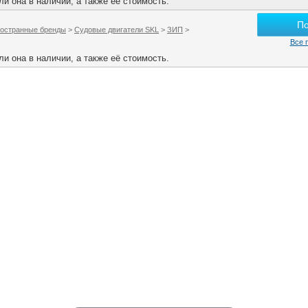
и она в наличии, а также её стоимость.
П
остранные бренды
>
Судовые двигатели SKL
>
ЗИП
>
Все 
и она в наличии, а также её стоимость.