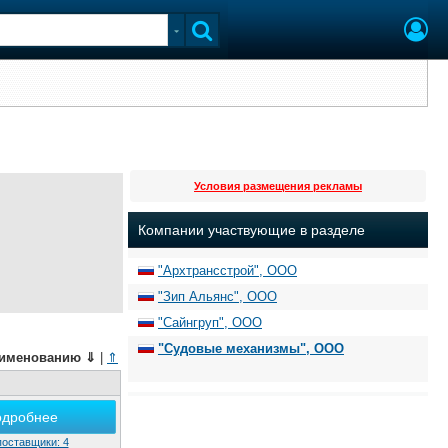
Условия размещения рекламы
Компании участвующие в разделе
"Архтрансстрой", ООО
"Зип Альянс", ООО
"Сайнгруп", ООО
"Судовые механизмы", ООО
именованию
⇓
|
⇑
одробнее
поставщики: 4