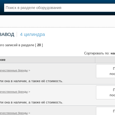
нции
Флот
 ЗАВОД
4 цилиндра
и и семинары
Галерея флота
и
Форум
его записей в разделе [
20
]
Отзывы
Все службы
Сортировать по:
на
ние
П
ечественные бренды
>
по
и она в наличии, а также её стоимость.
П
ечественные бренды
>
по
и она в наличии, а также её стоимость.
П
ечественные бренды
>