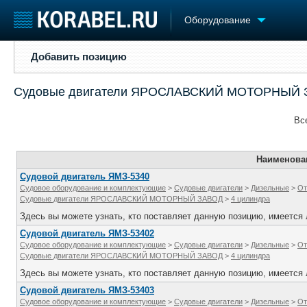
Оборудование
Добавить позицию
Добавить позицию
Судостроение
Торговая площадка
Конфере
Судовые двигатели ЯРОСЛАВСКИЙ МОТОРНЫЙ
Пульс
Доска объявлений
Выставк
Новости
Продажа флота
Личност
Вс
Компании
Оборудование
Словарь
Репутация
Изделия
Работа
Материалы
Наименова
Крюинг
Услуги
Судовой двигатель ЯМЗ-5340
Судовое оборудование и комплектующие
>
Судовые двигатели
>
Дизельные
>
От
Журнал
Судовые двигатели ЯРОСЛАВСКИЙ МОТОРНЫЙ ЗАВОД
>
4 цилиндра
Реклама
Здесь вы можете узнать, кто поставляет данную позицию, имеется л
Судовой двигатель ЯМЗ-53402
Судовое оборудование и комплектующие
>
Судовые двигатели
>
Дизельные
>
От
Судовые двигатели ЯРОСЛАВСКИЙ МОТОРНЫЙ ЗАВОД
>
4 цилиндра
Здесь вы можете узнать, кто поставляет данную позицию, имеется л
Судовой двигатель ЯМЗ-53403
Судовое оборудование и комплектующие
>
Судовые двигатели
>
Дизельные
>
От