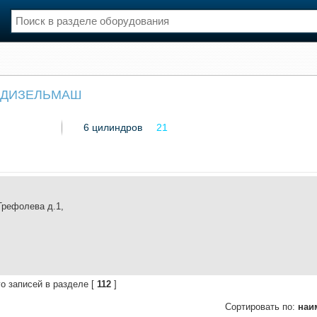
нции
Флот
ЮЖДИЗЕЛЬМАШ
и и семинары
Галерея флота
и
Форум
6 цилиндров
21
Отзывы
Все службы
Трефолева д.1,
о записей в разделе [
112
]
Сортировать по:
наи