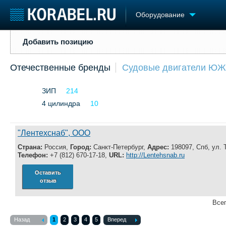
Оборудование
Добавить позицию
Добавить позицию
Судостроение
Торговая площадка
Конфере
Отечественные бренды
Судовые двигатели 
Пульс
Доска объявлений
Выставк
Новости
Продажа флота
Личност
ЗИП
214
Компании
Оборудование
Словарь
Репутация
4 цилиндра
10
Изделия
Работа
Материалы
Крюинг
Услуги
"Лентехснаб", ООО
Журнал
Страна:
Россия,
Город:
Санкт-Петербург,
Адрес:
198097, Спб, ул. 
Реклама
Телефон:
+7 (812) 670-17-18,
URL:
http://Lentehsnab.ru
Оставить
отзыв
Всег
Назад
1
2
3
4
5
Вперед