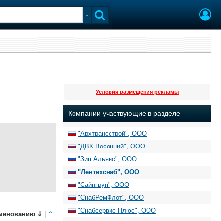
Условия размещения рекламы
Компании участвующие в разделе
"Архтрансстрой", ООО
"ДВК-Весенний", ООО
"Зип Альянс", ООО
"Лентехснаб", ООО
"Сайнгруп", ООО
"СнабРемФлот", ООО
"Снабсервис Плюс", ООО
менованию
⇓
|
⇑