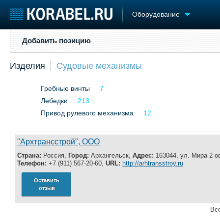
Оборудование
Добавить позицию
Добавить позицию
Судостроение
Торговая площадка
Конфере
Изделия
Судовые механизмы
Пульс
Доска объявлений
Выставк
Новости
Продажа флота
Личност
Гребные винты
7
Компании
Оборудование
Словарь
Репутация
Лебедки
213
Изделия
Работа
Материалы
Привод рулевого механизма
12
Крюинг
Услуги
Журнал
"Архтрансстрой", ООО
Реклама
Страна:
Россия,
Город:
Архангельск,
Адрес:
163044, ул. Мира 2 о
Телефон:
+7 (911) 567-20-60,
URL:
http://arhtransstroy.ru
Оставить
отзыв
Все