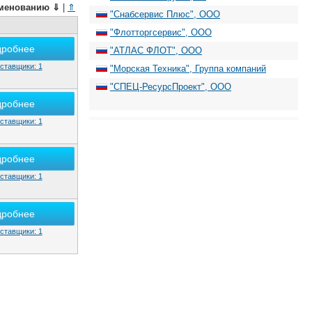
менованию
⇓
|
⇑
"Снабсервис Плюс", ООО
"Флотторгсервис", ООО
дробнее
"АТЛАС ФЛОТ", ООО
ставщики: 1
"Морская Техника", Группа компаний
"СПЕЦ-РесурсПроект", ООО
дробнее
ставщики: 1
дробнее
ставщики: 1
дробнее
ставщики: 1