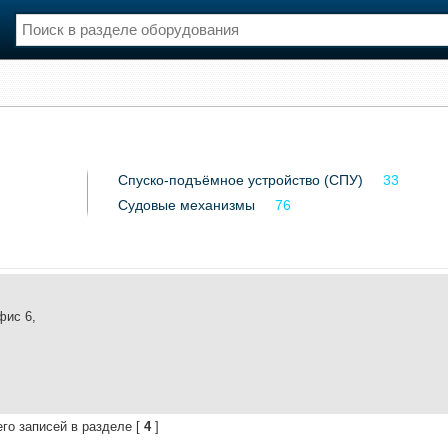
нции
Флот
и и семинары
Галерея флота
и
Форум
Спуско-подъёмное устройство (СПУ)
33
Отзывы
Судовые механизмы
Все службы
76
фис 6,
го записей в разделе [
4
]