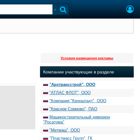
Условия размещения рекламы
Компании участвующие в разделе
"Архтрансстрой", ООО
"АТЛАС ФЛОТ", ООО
"Компания "Кронштадт", ООО
"Красное Сормово", ПАО
Машиностроительный дивизион
"Росатома"
"Метмаш", ООО
"Пластмасс Групп", ГК