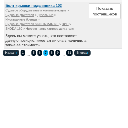
Болт крышки подшипника 102
Показать
Судовое оборудование и комплектующие
>
поставщиков
Судовые двигатели
>
Дизельные
>
Иностранные бренды
>
Судовые двигатели SKODA MARINE
>
ЗИП
>
SKODA 160
>
Нижняя часть картера двигателя
Здесь вы можете узнать, кто поставляет
данную позицию, имеется ли она в наличии, а
также её стоимость.
Назад
1
5
6
7
8
9
51
Вперед
...
...