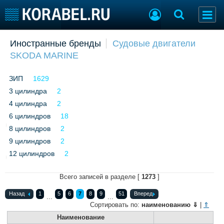
Добавить позицию
Иностранные бренды
Судовые двигатели
SKODA MARINE
Судостроение
Торговая площадка
Пульс
Доска объявлений
ЗИП
1629
Новости
Продажа флота
3 цилиндра
Компании
2
Оборудование
Репутация
Изделия
4 цилиндра
2
Работа
Материалы
6 цилиндров
18
Крюинг
Услуги
8 цилиндров
2
Журнал
9 цилиндров
2
Реклама
12 цилиндров
2
Всего записей в разделе [
1273
]
Конференции
Флот
Выставки и семинары
Галерея флота
Назад
1
5
6
7
8
9
51
Вперед
...
...
Сортировать по:
наименованию
⇓
|
⇑
Личности
Форум
Наименование
Словарь
Отзывы