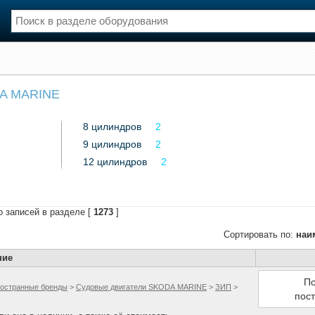
нции
Флот
DA MARINE
и и семинары
Галерея флота
и
Форум
8 цилиндров
2
Отзывы
9 цилиндров
Все службы
2
12 цилиндров
2
о записей в разделе [
1273
]
Сортировать по:
наи
ние
По
остранные бренды
>
Судовые двигатели SKODA MARINE
>
ЗИП
>
пос