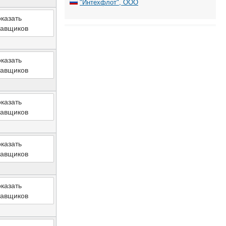
"Интехфлот", ООО
казать
тавщиков
казать
тавщиков
казать
тавщиков
казать
тавщиков
казать
тавщиков