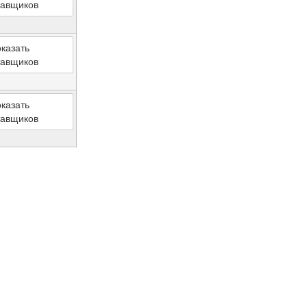
тавщиков
казать
тавщиков
казать
тавщиков