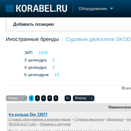
Оборудование
Добавить позицию
Добавить позицию
Судостроение
Торговая площадка
Конфере
Иностранные бренды
Судовые двигатели SKO
Пульс
Доска объявлений
Выставк
Новости
Продажа флота
Личност
ЗИП
1629
Компании
Оборудование
Словарь
Репутация
3 цилиндра
2
Изделия
Работа
Материалы
4 цилиндра
2
Крюинг
Услуги
6 цилиндров
18
Журнал
Реклама
Всег
Назад
1
2
3
4
5
51
Вперед
...
Наименова
4-е кольцо Dm 33077
Судовое оборудование и комплектующие
>
Судовые двигатели
>
Дизельные
>
Ин
SKODA 6L27,5 A2L
>
Поршень с шатуном