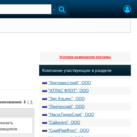
Условия размещения рекламы
Компании участвующие в разделе
"Архтрансстрой", ООО
"АТЛАС ФЛОТ", ООО
"Зип Альянс", ООО
менованию
⇓
|
⇑
"Лентехснаб", ООО
"НасосГидроСнаб", ООО
казать
"Сайнгруп", ООО
тавщиков
"СнабРемФлот", ООО