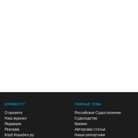
КОРАБЕЛ.РУ
ГЛАВНЫЕ ТЕМЫ
О проекте
Российское Судостроение
Наш журнал
Судоходство
Редакция
Крюинг
Реклама
Авторские статьи
Клуб Корабел.ру
Наши репортажи