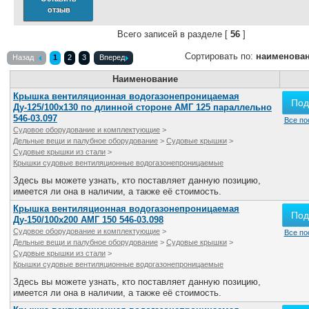
Все службы
отзыв
Всего записей в разделе [
56
]
Сортировать по:
наименова
Назад
1
2
3
Вперед
Наименование
Крышка вентиляционная водогазонепроницаемая
Под
Ду-125/100х130 по длинной стороне АМГ 125 параллельно
546-03.097
Все по
Судовое оборудование и комплектующие
>
Дельные вещи и палубное оборудование
>
Судовые крышки
>
Судовые крышки из стали
>
Крышки судовые вентиляционные водогазонепроницаемые
Здесь вы можете узнать, кто поставляет данную позицию,
имеется ли она в наличии, а также её стоимость.
Крышка вентиляционная водогазонепроницаемая
Под
Ду-150/100х200 АМГ 150 546-03.098
Судовое оборудование и комплектующие
>
Все по
Дельные вещи и палубное оборудование
>
Судовые крышки
>
Судовые крышки из стали
>
Крышки судовые вентиляционные водогазонепроницаемые
Здесь вы можете узнать, кто поставляет данную позицию,
имеется ли она в наличии, а также её стоимость.