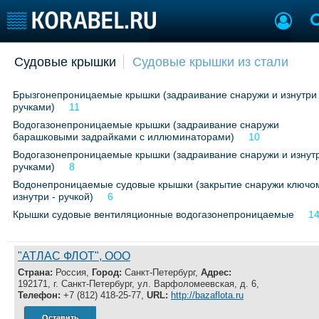
Добавить позицию
Судовые крышки
Судовые крышки из стали
Судостроение
Торговая площадка
Брызгонепроницаемые крышки (задраивание снаружи и изнутри
Пульс
Доска объявлений
ручками)
11
Новости
Продажа флота
Водогазонепроницаемые крышки (задраивание снаружи
Компании
Оборудование
барашковыми задрайками с иллюминаторами)
10
Репутация
Изделия
Водогазонепроницаемые крышки (задраивание снаружи и изнут
Работа
Материалы
ручками)
8
Крюинг
Услуги
Водонепроницаемые судовые крышки (закрытие снаружи ключо
изнутри - ручкой)
6
Журнал
Крышки судовые вентиляционные водогазонепроницаемые
1
Реклама
"АТЛАС ФЛОТ", ООО
Конференции
Флот
Страна:
Россия,
Город:
Санкт-Петербург,
Адрес:
Выставки и семинары
Галерея флота
192171, г. Санкт-Петербург, ул. Варфоломеевская, д. 6,
Личности
Форум
Телефон:
+7 (812) 418-25-77,
URL:
http://bazaflota.ru
Словарь
Отзывы
Оставить