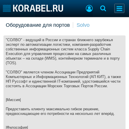
Добавить позицию
Оборудование для портов
Solvo
Судостроение
Торговая площадка
Пульс
Доска объявлений
"СОЛВО" - ведущий в России и странах ближнего зарубежья
эксперт по автоматизации логистики, компания-разработчик
Новости
Продажа флота
собственных информационных систем класса Supply Chain
Компании
Оборудование
Execution для управления процессами на самых различных
объектах – на складе (WMS), контейнерном терминале и в порту
Репутация
Изделия
(TOS).
Работа
Материалы
"СОЛВО" является членом Ассоциации Предприятий
Крюинг
Услуги
Компьютерных и Информационных Технологий (АП КИТ), а также
Журнал
НП Руссофт и единственной IT-компанией, удостоившейся чести
состоять в Ассоциации Морских Торговых Портов России.
Реклама
|Миссия|
Конференции
Флот
Предоставить клиенту максимально гибкое решение,
Выставки и семинары
Галерея флота
предвосхищающее его потребности на несколько лет вперёд.
Личности
Форум
Словарь
Отзывы
|Философия|