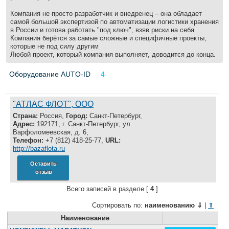
Все службы
Компания не просто разработчик и внедренец – она обладает
самой большой экспертизой по автоматизации логистики хранения
в России и готова работать "под ключ", взяв риски на себя
Компания берётся за самые сложные и специфичные проекты,
которые не под силу другим
Любой проект, который компания выполняет, доводится до конца.
Оборудование AUTO-ID
4
"АТЛАС ФЛОТ", ООО
Страна:
Россия,
Город:
Санкт-Петербург,
Адрес:
192171, г. Санкт-Петербург, ул.
Варфоломеевская, д. 6,
Телефон:
+7 (812) 418-25-77,
URL:
http://bazaflota.ru
Оставить
отзыв
Всего записей в разделе [
4
]
Сортировать по:
наименованию
⇓
|
⇑
Наименование