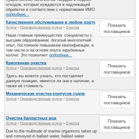
Все службы
отходов, которые нуждаются в надлежащей
обработке в соответствии с нормативами ИМО.
подробнее...
Качественное обслуживание в любом порту
Показать
Услуги
>
Производственные услуги
>
Очистка
поставщиков
Наши главные преимущества: специалисты с
высшим образованием, богатый многолетний
опыт, постоянное повышение квалификации, в
том числе и на основе опыта зарубежных
коллег. Это позволяет
подробнее...
Криогенная очистка
Показать
Услуги
>
Производственные услуги
>
Очистка
поставщиков
Здесь вы можете узнать, кто поставляет
данную позицию, имеется ли она в наличии, а
также её стоимость.
Механическая очистка корпусов судов
Показать
Услуги
>
Производственные услуги
>
Очистка
поставщиков
Очистка балластных вод
Показать
Услуги
>
Производственные услуги
>
Очистка
поставщиков
Due to the multitude of marine organisms taken up
and conveyed in ballast water, ballast water