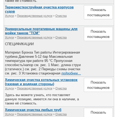
также её стоимость.
Терможесткоструйная очистка корпусов
Показать
судов
поставщиков
Услуги
>
Производственные услуги
>
Очистка
Универсальные портативные машины для
Показать
мойки танков "TCM"
поставщиков
Услуги
>
Производственные услуги
>
Очистка
СПЕЦИФИКАЦИИ
Материал Бронза Тип работы Интегрированная
турбина Давление 5-12 бар Максимальная
температура при работе 95 °C Пропускная
способнсть/напор см. рис. 1 Макс. длина струи
(статическ.) см. рис. 2 Периоды схемы очистки
см. рис. 3 Установка стационарная
подробнее...
Химическая очистка котельных установок
Показать
(газовая и водяная стороны)
поставщиков
Услуги
>
Производственные услуги
>
Очистка
Здесь вы можете узнать, кто поставляет
данную позицию, имеется ли она в наличии, а
также её стоимость.
Химическая очистка любых труб
Показать
Услуги
>
Производственные услуги
>
Очистка