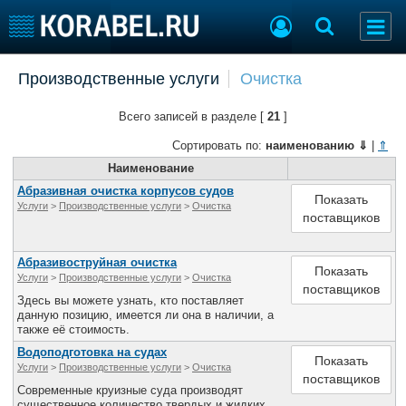
Добавить позицию
Производственные услуги
Очистка
Судостроение
Торговая площадка
Всего записей в разделе [
21
]
Пульс
Доска объявлений
Новости
Продажа флота
Сортировать по:
наименованию
⇓
|
⇑
Компании
Оборудование
Наименование
Репутация
Изделия
Абразивная очистка корпусов судов
Показать
Услуги
>
Производственные услуги
>
Очистка
Работа
Материалы
поставщиков
Крюинг
Услуги
Журнал
Абразивоструйная очистка
Показать
Реклама
Услуги
>
Производственные услуги
>
Очистка
поставщиков
Здесь вы можете узнать, кто поставляет
данную позицию, имеется ли она в наличии, а
также её стоимость.
Конференции
Флот
Выставки и семинары
Галерея флота
Водоподготовка на судах
Показать
Услуги
>
Производственные услуги
>
Очистка
Личности
Форум
поставщиков
Современные круизные суда производят
Словарь
Отзывы
существенное количество твердых и жидких