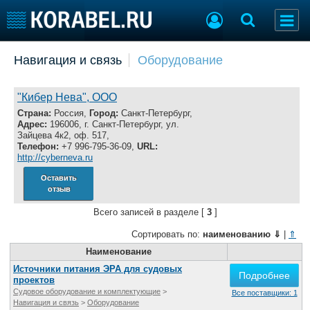
Добавить позицию
Навигация и связь
Оборудование
Судостроение
Торговая площадка
Пульс
Доска объявлений
"Кибер Нева", ООО
Новости
Продажа флота
Страна:
Россия,
Город:
Санкт-Петербург,
Адрес:
196006, г. Санкт-Петербург, ул.
Компании
Оборудование
Зайцева 4к2, оф. 517,
Репутация
Изделия
Телефон:
+7 996-795-36-09,
URL:
http://cyberneva.ru
Работа
Материалы
Крюинг
Услуги
Оставить
отзыв
Журнал
Реклама
Всего записей в разделе [
3
]
Сортировать по:
наименованию
⇓
|
⇑
Конференции
Наименование
Флот
Выставки и семинары
Галерея флота
Источники питания ЭРА для судовых
Подробнее
проектов
Личности
Форум
Судовое оборудование и комплектующие
>
Все поставщики: 1
Словарь
Отзывы
Навигация и связь
>
Оборудование