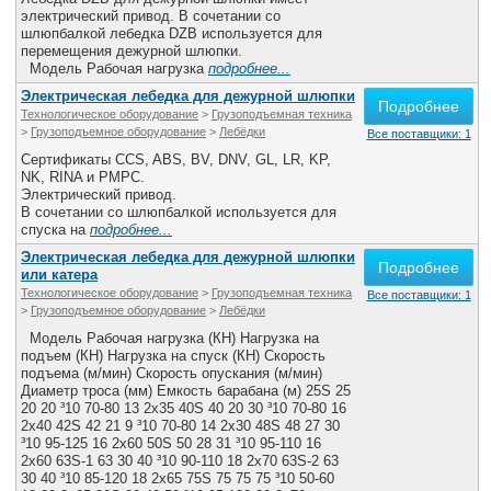
Все службы
электрический привод. В сочетании со
шлюпбалкой лебедка DZB используется для
перемещения дежурной шлюпки.
Модель Рабочая нагрузка
подробнее...
Электрическая лебедка для дежурной шлюпки
Подробнее
Технологическое оборудование
>
Грузоподъемная техника
>
Грузоподъемное оборудование
>
Лебёдки
Все поставщики: 1
Сертификаты CCS, ABS, BV, DNV, GL, LR, KP,
NK, RINA и РМРС.
Электрический привод.
В сочетании со шлюпбалкой используется для
спуска на
подробнее...
Электрическая лебедка для дежурной шлюпки
Подробнее
или катера
Технологическое оборудование
>
Грузоподъемная техника
Все поставщики: 1
>
Грузоподъемное оборудование
>
Лебёдки
Модель Рабочая нагрузка (КН) Нагрузка на
подъем (КН) Нагрузка на спуск (КН) Скорость
подъема (м/мин) Скорость опускания (м/мин)
Диаметр троса (мм) Емкость барабана (м) 25S 25
20 20 ³10 70-80 13 2x35 40S 40 20 30 ³10 70-80 16
2x40 42S 42 21 9 ³10 70-80 14 2x30 48S 48 27 30
³10 95-125 16 2x60 50S 50 28 31 ³10 95-110 16
2x60 63S-1 63 30 40 ³10 90-110 18 2x70 63S-2 63
30 40 ³10 85-120 18 2x65 75S 75 75 75 ³10 50-60