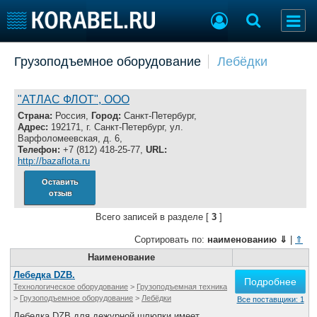
Добавить позицию
Грузоподъемное оборудование
Лебёдки
Судостроение
Торговая площадка
Пульс
Доска объявлений
"АТЛАС ФЛОТ", ООО
Новости
Продажа флота
Страна:
Россия,
Город:
Санкт-Петербург,
Адрес:
192171, г. Санкт-Петербург, ул.
Компании
Оборудование
Варфоломеевская, д. 6,
Репутация
Изделия
Телефон:
+7 (812) 418-25-77,
URL:
http://bazaflota.ru
Работа
Материалы
Крюинг
Услуги
Оставить
отзыв
Журнал
Реклама
Всего записей в разделе [
3
]
Сортировать по:
наименованию
⇓
|
⇑
Конференции
Наименование
Флот
Выставки и семинары
Галерея флота
Лебедка DZB.
Подробнее
Технологическое оборудование
>
Грузоподъемная техника
Личности
Форум
>
Грузоподъемное оборудование
>
Лебёдки
Все поставщики: 1
Словарь
Отзывы
Лебедка DZB для дежурной шлюпки имеет