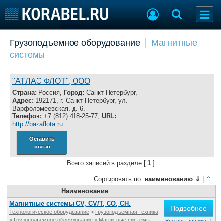
Добавить позицию
Грузоподъемное оборудование
Магнитные
системы
Судостроение
Торговая площадка
Пульс
Доска объявлений
Новости
Продажа флота
"АТЛАС ФЛОТ", ООО
Компании
Оборудование
Страна:
Россия,
Город:
Санкт-Петербург,
Адрес:
192171, г. Санкт-Петербург, ул.
Репутация
Изделия
Варфоломеевская, д. 6,
Работа
Материалы
Телефон:
+7 (812) 418-25-77,
URL:
http://bazaflota.ru
Крюинг
Услуги
Журнал
Оставить
отзыв
Реклама
Всего записей в разделе [
1
]
Сортировать по:
наименованию
⇓
|
⇑
Конференции
Флот
Выставки и семинары
Наименование
Галерея флота
Личности
Форум
Maгнитные системы CV, CV/T, СО, СН.
Подробнее
Технологическое оборудование
>
Грузоподъемная техника
Словарь
Отзывы
>
Грузоподъемное оборудование
>
Магнитные системы
Все поставщики: 1