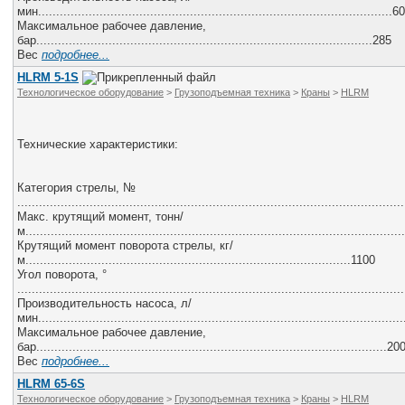
Все службы
мин..................................................................................................60
Максимальное рабочее давление,
бар.............................................................................................285
Вес
подробнее...
HLRM 5-1S
Технологическое оборудование
>
Грузоподъемная техника
>
Краны
>
HLRM
Технические характеристики:
Категория стрелы, №
..........................................................................................................
Макс. крутящий момент, тонн/
м.......................................................................................................
Крутящий момент поворота стрелы, кг/
м..........................................................................................1100
Угол поворота, °
.........................................................................................................
Производительность насоса, л/
мин....................................................................................................
Максимальное рабочее давление,
бар.................................................................................................20
Вес
подробнее...
HLRM 65-6S
Технологическое оборудование
>
Грузоподъемная техника
>
Краны
>
HLRM