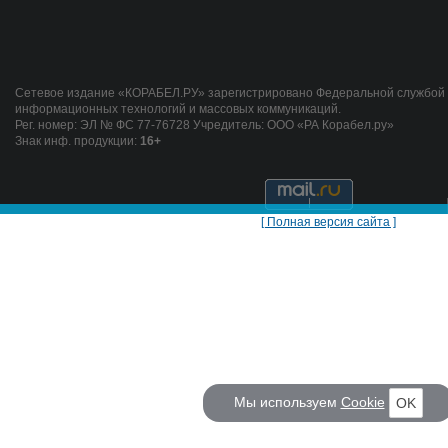
Сетевое издание «КОРАБЕЛ.РУ» зарегистрировано Федеральной службой п
информационных технологий и массовых коммуникаций.
Рег. номер: ЭЛ № ФС 77-76728 Учредитель: ООО «РА Корабел.ру»
Знак инф. продукции:
16+
[ Полная версия сайта ]
Мы используем
Cookie
OK