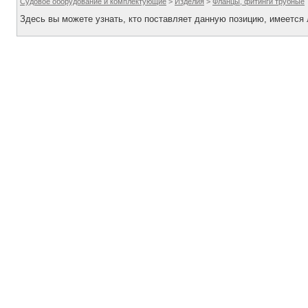
Судовое оборудование и комплектующие
>
Изделия
>
Фланцы, фитинги трубные
Здесь вы можете узнать, кто поставляет данную позицию, имеется л