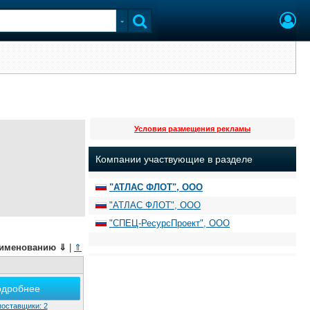
Условия размещения рекламы
Компании участвующие в разделе
"АТЛАС ФЛОТ", ООО
"АТЛАС ФЛОТ", ООО
"СПЕЦ-РесурсПроект", ООО
именованию
⇓
|
⇑
одробнее
поставщики: 2