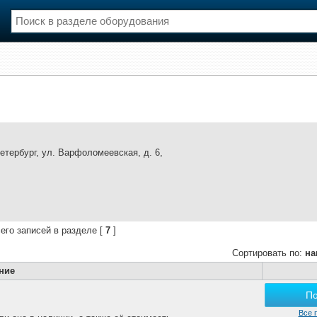
нции
Флот
и и семинары
Галерея флота
и
Форум
Отзывы
Все службы
Петербург, ул. Варфоломеевская, д. 6,
его записей в разделе [
7
]
Сортировать по:
на
ние
П
Все 