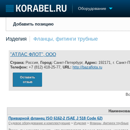
Оборудование
Добавить позицию
Добавить позицию
Судостроение
Торговая площадка
Конфере
Изделия
Фланцы, фитинги трубные
Пульс
Доска объявлений
Выставк
Новости
Продажа флота
Личност
Компании
Оборудование
Словарь
"АТЛАС ФЛОТ", ООО
Репутация
Изделия
Страна:
Россия,
Город:
Санкт-Петербург,
Адрес:
192171, г. Санкт-
Работа
Материалы
Телефон:
+7 (812) 418-25-77,
URL:
http://bazaflota.ru
Крюинг
Услуги
Оставить
Журнал
отзыв
Реклама
Вс
Наименова
Приварной фланец ISO 6162-2 (SAE J 518 Code 62)
Судовое оборудование и комплектующие
>
Изделия
>
Фланцы, фитинги трубные