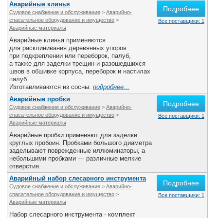
Аварийные клинья
Подробнее
Судовое снабжение и обслуживание
>
Аварийно-
спасательное оборудование и имущество
>
Все поставщики: 1
Аварийные материалы
Аварийные клинья применяются
для расклинивания деревянных упоров
при подкреплении или переборок, палуб,
а также для заделки трещин и разошедшихся
швов в обшивке корпуса, переборок и настилах
палуб
Изготавливаются из сосны.
подробнее...
Аварийные пробки
Подробнее
Судовое снабжение и обслуживание
>
Аварийно-
спасательное оборудование и имущество
>
Все поставщики: 1
Аварийные материалы
Аварийные пробки применяют для заделки
круглых пробоин. Пробками большого диаметра
заделывают поврежденные иллюминаторы, а
небольшими пробками — различные мелкие
отверстия.
Аварийный набор слесарного инструмента
Подробнее
Судовое снабжение и обслуживание
>
Аварийно-
спасательное оборудование и имущество
>
Все поставщики: 1
Аварийные материалы
Набор слесарного инструмента - комплект