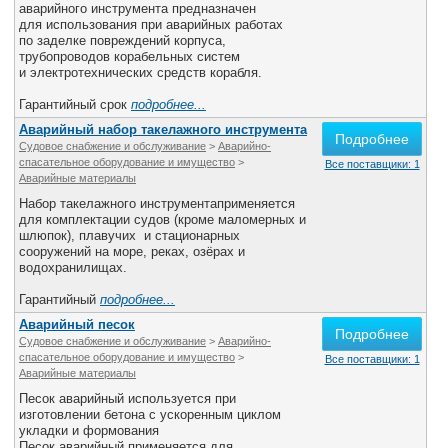
аварийного инструмента предназначен
для использования при аварийных работах
по заделке повреждений корпуса,
трубопроводов корабельных систем
и электротехнических средств корабля.
Гарантийный срок
подробнее...
Аварийный набор такелажного инструмента
Подробнее
Судовое снабжение и обслуживание
>
Аварийно-
спасательное оборудование и имущество
>
Все поставщики: 1
Аварийные материалы
Набор такелажного инструментаприменяется
для комплектации судов (кроме маломерных и
шлюпок), плавучих и стационарных
сооружений на море, реках, озёрах и
водохранилищах.
Гарантийный
подробнее...
Аварийный песок
Подробнее
Судовое снабжение и обслуживание
>
Аварийно-
спасательное оборудование и имущество
>
Все поставщики: 1
Аварийные материалы
Песок аварийный используется при
изготовлении бетона с ускоренным циклом
укладки и формования
Песок аварийный применяется для