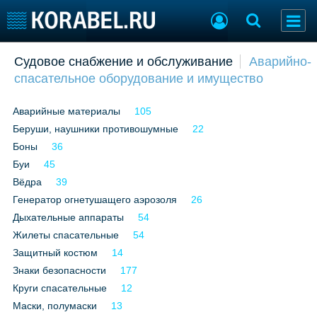
Добавить позицию
Судовое снабжение и обслуживание
Аварийно-
спасательное оборудование и имущество
Судостроение
Торговая площадка
Пульс
Доска объявлений
Аварийные материалы
105
Новости
Продажа флота
Беруши, наушники противошумные
Компании
Оборудование
22
Репутация
Изделия
Боны
36
Работа
Материалы
Буи
45
Крюинг
Услуги
Вёдра
39
Журнал
Генератор огнетушащего аэрозоля
26
Реклама
Дыхательные аппараты
54
Жилеты спасательные
54
Защитный костюм
14
Конференции
Флот
Знаки безопасности
177
Выставки и семинары
Галерея флота
Круги спасательные
12
Личности
Форум
Маски, полумаски
13
Словарь
Отзывы