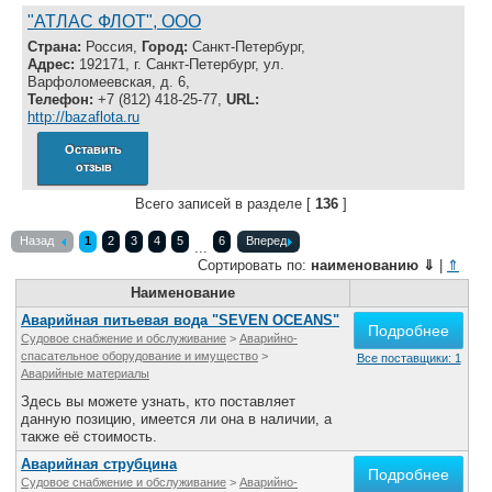
"АТЛАС ФЛОТ", ООО
Страна:
Россия,
Город:
Санкт-Петербург,
Адрес:
192171, г. Санкт-Петербург, ул.
Варфоломеевская, д. 6,
Телефон:
+7 (812) 418-25-77,
URL:
http://bazaflota.ru
Оставить
отзыв
Всего записей в разделе [
136
]
Назад
1
2
3
4
5
6
Вперед
...
Сортировать по:
наименованию
⇓
|
⇑
Наименование
Аварийная питьевая вода "SEVEN OCEANS"
Подробнее
Судовое снабжение и обслуживание
>
Аварийно-
спасательное оборудование и имущество
>
Все поставщики: 1
Аварийные материалы
Здесь вы можете узнать, кто поставляет
данную позицию, имеется ли она в наличии, а
также её стоимость.
Аварийная струбцина
Подробнее
Судовое снабжение и обслуживание
>
Аварийно-