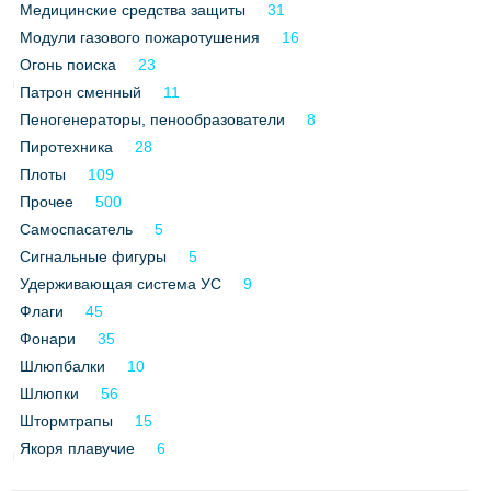
Медицинские средства защиты
31
Все службы
Модули газового пожаротушения
16
Огонь поиска
23
Патрон сменный
11
Пеногенераторы, пенообразователи
8
Пиротехника
28
Плоты
109
Прочее
500
Самоспасатель
5
Сигнальные фигуры
5
Удерживающая система УС
9
Флаги
45
Фонари
35
Шлюпбалки
10
Шлюпки
56
Штормтрапы
15
Якоря плавучие
6