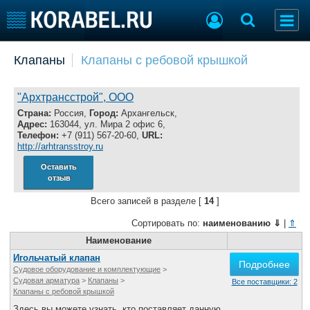
Добавить позицию
Клапаны
Клапаны с ребовой крышкой
Судостроение
Торговая площадка
Пульс
Доска объявлений
"Архтрансстрой", ООО
Новости
Продажа флота
Страна:
Россия,
Город:
Архангельск,
Адрес:
163044, ул. Мира 2 офис 6,
Компании
Оборудование
Телефон:
+7 (911) 567-20-60,
URL:
Репутация
Изделия
http://arhtransstroy.ru
Работа
Материалы
Оставить
Крюинг
Услуги
отзыв
Журнал
Всего записей в разделе [
14
]
Реклама
Сортировать по:
наименованию
⇓
|
⇑
Наименование
Конференции
Флот
Игольчатый клапан
Подробнее
Выставки и семинары
Галерея флота
Судовое оборудование и комплектующие
>
Судовая арматура
>
Клапаны
>
Все поставщики: 2
Личности
Форум
Клапаны с ребовой крышкой
Словарь
Отзывы
Здесь вы можете узнать, кто поставляет данную