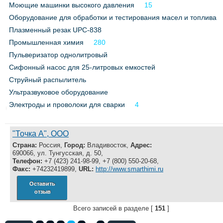
Моющие машинки высокого давления
15
Все службы
Оборудование для обработки и тестирования масел и топлива
Плазменный резак UPC-838
Промышленная химия
280
Пульверизатор однолитровый
Сифонный насос для 25-литровых емкостей
Струйный распылитель
Ультразвуковое оборудование
Электроды и проволоки для сварки
4
"Точка А", ООО
Страна:
Россия,
Город:
Владивосток,
Адрес:
690066, ул. Тунгусская, д. 50,
Телефон:
+7 (423) 241-98-99, +7 (800) 550-20-68,
Факс:
+74232419899,
URL:
http://www.smarthimi.ru
Оставить
отзыв
Всего записей в разделе [
151
]