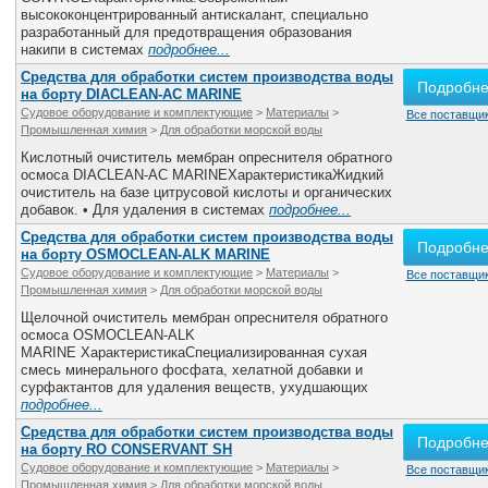
высококонцентрированный антискалант, специально
разработанный для предотвращения образования
накипи в системах
подробнее...
Средства для обработки систем производства воды
Подробн
на борту DIACLEAN-AC MARINE
Судовое оборудование и комплектующие
>
Материалы
>
Все поставщик
Промышленная химия
>
Для обработки морской воды
Кислотный очиститель мембран опреснителя обратного
осмоса DIACLEAN-AC MARINEХарактеристикаЖидкий
очиститель на базе цитрусовой кислоты и органических
добавок. • Для удаления в системах
подробнее...
Средства для обработки систем производства воды
Подробн
на борту OSMOCLEAN-ALK MARINE
Судовое оборудование и комплектующие
>
Материалы
>
Все поставщик
Промышленная химия
>
Для обработки морской воды
Щелочной очиститель мембран опреснителя обратного
осмоса OSMOCLEAN-ALK
MARINE ХарактеристикаСпециализированная сухая
смесь минерального фосфата, хелатной добавки и
сурфактантов для удаления веществ, ухудшающих
подробнее...
Средства для обработки систем производства воды
Подробн
на борту RO CONSERVANT SH
Судовое оборудование и комплектующие
>
Материалы
>
Все поставщик
Промышленная химия
>
Для обработки морской воды