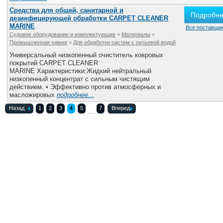
Средства для общей, санитарной и
Подробн
дезинфицирующей обработки CARPET CLEANER
MARINE
Все поставщик
Судовое оборудование и комплектующие
>
Материалы
>
Промышленная химия
>
Для обработки систем с питьевой водой
Универсальный низкопенный очиститель ковровых
покрытий CARPET CLEANER
MARINE Характеристики:Жидкий нейтральный
низкопенный концентрат с сильным чистящим
действием. • Эффективно против атмосферных и
масложировых
подробнее...
Назад
1
2
3
4
5
7
Вперед
...