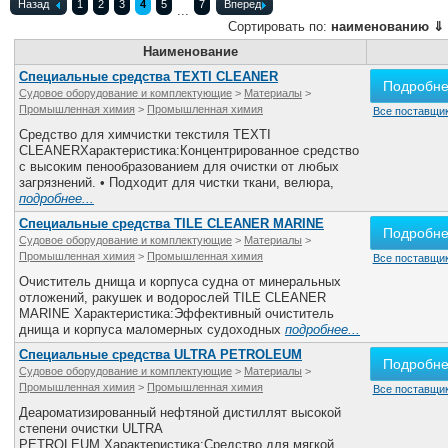
Назад
1
2
3
4
5
7
Вперед
...
Сортировать по:
наименованию
⇓
Наименование
Специальные средства TEXTI CLEANER
Подробн
Судовое оборудование и комплектующие
>
Материалы
>
Промышленная химия
>
Промышленная химия
Все поставщик
Средство для химчистки текстиля TEXTI
CLEANERХарактеристика:Концентрированное средство
с высоким пенообразованием для очистки от любых
загрязнений. • Подходит для чистки ткани, велюра,
подробнее...
Специальные средства TILE CLEANER MARINE
Подробн
Судовое оборудование и комплектующие
>
Материалы
>
Промышленная химия
>
Промышленная химия
Все поставщик
Очиститель днища и корпуса судна от минеральных
отложений, ракушек и водорослей TILE CLEANER
MARINE Характеристика:Эффективный очиститель
днища и корпуса маломерных судоходных
подробнее...
Специальные средства ULTRA PETROLEUM
Подробн
Судовое оборудование и комплектующие
>
Материалы
>
Промышленная химия
>
Промышленная химия
Все поставщик
Деароматизированный нефтяной дистиллят высокой
степени очистки ULTRA
PETROLEUM Характеристика:Средство для мягкой,