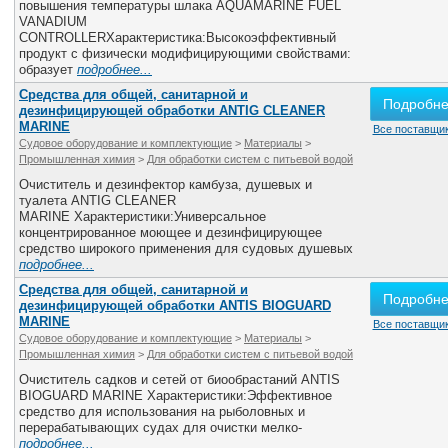
повышения температуры шлака АQUAMARINE FUEL
VANADIUM
CONTROLLERХарактеристика:Высокоэффективный
продукт с физически модифицирующими свойствами:
образует
подробнее...
Средства для общей, санитарной и
Подробн
дезинфицирующей обработки ANTIG CLEANER
MARINE
Все поставщик
Судовое оборудование и комплектующие
>
Материалы
>
Промышленная химия
>
Для обработки систем с питьевой водой
Очиститель и дезинфектор камбуза, душевых и
туалета ANTIG CLEANER
MARINE Характеристики:Универсальное
концентрированное моющее и дезинфицирующее
средство широкого применения для судовых душевых
подробнее...
Средства для общей, санитарной и
Подробн
дезинфицирующей обработки ANTIS BIOGUARD
MARINE
Все поставщик
Судовое оборудование и комплектующие
>
Материалы
>
Промышленная химия
>
Для обработки систем с питьевой водой
Очиститель садков и сетей от биообрастаний ANTIS
BIOGUARD MARINE Характеристики:Эффективное
средство для использования на рыболовных и
перерабатывающих судах для очистки мелко-
подробнее...