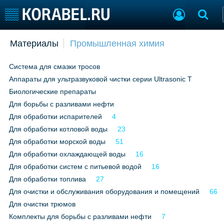
Добавить позицию
Материалы
Промышленная химия
Судостроение
Торговая площадка
Cистема для смазки тросов
Пульс
Доска объявлений
Аппараты для ультразвуковой чистки серии Ultrasonic T
Новости
Продажа флота
Компании
Оборудование
Биологические препараты
Репутация
Изделия
Для борьбы с разливами нефти
Работа
Материалы
Для обработки испарителей
4
Крюинг
Услуги
Для обработки котловой воды
23
Журнал
Для обработки морской воды
51
Реклама
Для обработки охлаждающей воды
16
Для обработки систем с питьевой водой
16
Для обработки топлива
27
Конференции
Флот
Для очистки и обслуживания оборудования и помещений
66
Выставки и семинары
Галерея флота
Для очистки трюмов
Личности
Форум
Комплекты для борьбы с разливами нефти
7
Словарь
Отзывы