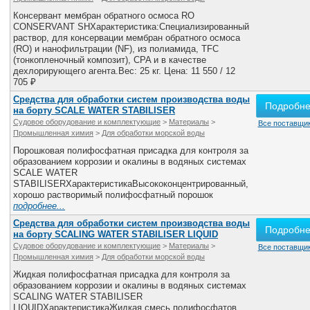
Консервант мембран обратного осмоса RO
CONSERVANT SHХарактеристика:Специализированный
раствор, для консервации мембран обратного осмоса
(RO) и нанофильтрации (NF), из полиамида, TFC
(тонкопленочный композит), CPA и в качестве
дехлорирующего агента.Вес: 25 кг. Цена: 11 550 / 12
705 ₽
Средства для обработки систем производства воды
Подробн
на борту SCALE WATER STABILISER
Судовое оборудование и комплектующие
>
Материалы
>
Все поставщик
Промышленная химия
>
Для обработки морской воды
Порошковая полифосфатная присадка для контроля за
образованием коррозии и окалины в водяных системах
SCALE WATER
STABILISERХарактеристикаВысококонцентрированный,
хорошо растворимый полифосфатный порошок
подробнее...
Средства для обработки систем производства воды
Подробн
на борту SCALING WATER STABILISER LIQUID
Судовое оборудование и комплектующие
>
Материалы
>
Все поставщик
Промышленная химия
>
Для обработки морской воды
Жидкая полифосфатная присадка для контроля за
образованием коррозии и окалины в водяных системах
SCALING WATER STABILISER
LIQUIDХарактеристикаЖидкая смесь полифосфатов,