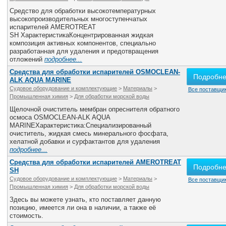
Средство для обработки высокотемпературных
высокопроизводительных многоступенчатых
испарителей AMEROTREAT
SH ХарактеристикаКонцентрированная жидкая
композиция активных компонентов, специально
разработанная для удаления и предотвращения
отложений
подробнее...
Средства для обработки испарителей OSMOCLEAN-
Подробн
ALK AQUA MARINE
Судовое оборудование и комплектующие
>
Материалы
>
Все поставщик
Промышленная химия
>
Для обработки морской воды
Щелочной очиститель мембран опреснителя обратного
осмоса OSMOCLEAN-ALK AQUA
MARINEХарактеристика:Специализированный
очиститель, жидкая смесь минерального фосфата,
хелатной добавки и сурфактантов для удаления
подробнее...
Средства для обработки испарителей АMEROTREAT
Подробн
SH
Судовое оборудование и комплектующие
>
Материалы
>
Все поставщик
Промышленная химия
>
Для обработки морской воды
Здесь вы можете узнать, кто поставляет данную
позицию, имеется ли она в наличии, а также её
стоимость.