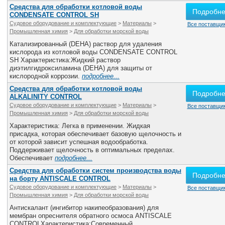
Средства для обработки котловой воды
Подробн
CONDENSATE CONTROL SH
Судовое оборудование и комплектующие
>
Материалы
>
Все поставщик
Промышленная химия
>
Для обработки морской воды
Катализированный (DEHA) раствор для удаления
кислорода из котловой воды CONDENSATE CONTROL
SH Характеристика:Жидкий раствор
диэтилгидроксиламина (DEHA) для защиты от
кислородной коррозии.
подробнее...
Средства для обработки котловой воды
Подробн
АLKALINITY CONTROL
Судовое оборудование и комплектующие
>
Материалы
>
Все поставщик
Промышленная химия
>
Для обработки морской воды
Характеристика: Легка в применении. Жидкая
присадка, которая обеспечивает базовую щелочность и
от которой зависит успешная водообработка.
Поддерживает щелочность в оптимальных пределах.
Обеспечивает
подробнее...
Средства для обработки систем производства воды
Подробн
на борту ANTISCALE CONTROL
Судовое оборудование и комплектующие
>
Материалы
>
Все поставщик
Промышленная химия
>
Для обработки морской воды
Антискалант (ингибитор накипеобразования) для
мембран опреснителя обратного осмоса ANTISCALE
CONTROLХарактеристика:Современный