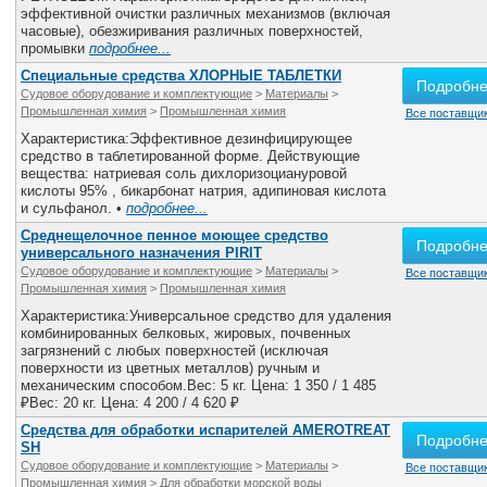
эффективной очистки различных механизмов (включая
часовые), обезжиривания различных поверхностей,
промывки
подробнее...
Специальные средства ХЛОРНЫЕ ТАБЛЕТКИ
Подробн
Судовое оборудование и комплектующие
>
Материалы
>
Промышленная химия
>
Промышленная химия
Все поставщик
Характеристика:Эффективное дезинфицирующее
средство в таблетированной форме. Действующие
вещества: натриевая соль дихлоризоциануровой
кислоты 95% , бикарбонат натрия, адипиновая кислота
и сульфанол. •
подробнее...
Среднещелочное пенное моющее средство
Подробн
универсального назначения PIRIT
Судовое оборудование и комплектующие
>
Материалы
>
Все поставщик
Промышленная химия
>
Промышленная химия
Характеристика:Универсальное средство для удаления
комбинированных белковых, жировых, почвенных
загрязнений с любых поверхностей (исключая
поверхности из цветных металлов) ручным и
механическим способом.Вес: 5 кг. Цена: 1 350 / 1 485
₽Вес: 20 кг. Цена: 4 200 / 4 620 ₽
Средства для обработки испарителей AMEROTREAT
Подробн
SH
Судовое оборудование и комплектующие
>
Материалы
>
Все поставщик
Промышленная химия
>
Для обработки морской воды