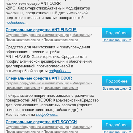
низких температур ANTICORR
-20°С Характеристики:Активный модификатор
ржавчины, предназначенный для химической
подготовки ржавых и чистых поверхностей,
подробнее...
Специальные средства ANTIFUNGUS
Подробнее
Судовое оборудование и комплектующие
>
Материалы
>
Промышленная химия
>
Промышленная химия
Все поставщики: 2
Средство для уничтожения и предупреждения
образования плесени и грибка
ANTIFUNGUS Характеристика:Средство для
профилактической дезинфекции и обеспечения
долговременной противоплесневой и
антимикробной защиты
подробнее...
Специальные средства ANTIODOR
Подробнее
Судовое оборудование и комплектующие
>
Материалы
>
Промышленная химия
>
Промышленная химия
Все поставщики: 2
Нейтрализатор неприятных запахов с различных
поверхностей ANTIODOR ХарактеристикаСредство
для блокирования неприятных запахов (горения,
гниения, запахи животных, табака и др.). •
Распыляется на
подробнее...
Специальные средства ANTISCOTCH
Подробнее
Судовое оборудование и комплектующие
>
Материалы
>
Промышленная химия
>
Промышленная химия
Все поставщики: 2