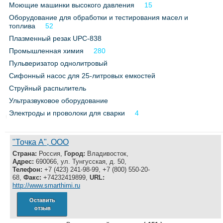
Моющие машинки высокого давления
15
Все службы
Оборудование для обработки и тестирования масел и
топлива
52
Плазменный резак UPC-838
Промышленная химия
280
Пульверизатор однолитровый
Сифонный насос для 25-литровых емкостей
Струйный распылитель
Ультразвуковое оборудование
Электроды и проволоки для сварки
4
"Точка А", ООО
Страна:
Россия,
Город:
Владивосток,
Адрес:
690066, ул. Тунгусская, д. 50,
Телефон:
+7 (423) 241-98-99, +7 (800) 550-20-
68,
Факс:
+74232419899,
URL:
http://www.smarthimi.ru
Оставить
отзыв