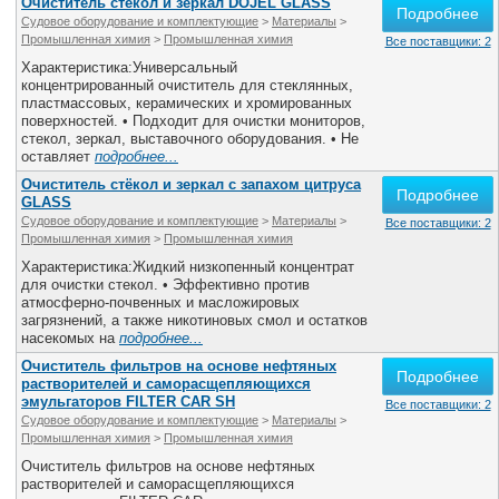
Очиститель стекол и зеркал DOJEL GLASS
Подробнее
Судовое оборудование и комплектующие
>
Материалы
>
Промышленная химия
>
Промышленная химия
Все поставщики: 2
Характеристика:Универсальный
концентрированный очиститель для стеклянных,
пластмассовых, керамических и хромированных
поверхностей. • Подходит для очистки мониторов,
стекол, зеркал, выставочного оборудования. • Не
оставляет
подробнее...
Очиститель стёкол и зеркал с запахом цитруса
Подробнее
GLASS
Судовое оборудование и комплектующие
>
Материалы
>
Все поставщики: 2
Промышленная химия
>
Промышленная химия
Характеристика:Жидкий низкопенный концентрат
для очистки стекол. • Эффективно против
атмосферно-почвенных и масложировых
загрязнений, а также никотиновых смол и остатков
насекомых на
подробнее...
Очиститель фильтров на основе нефтяных
Подробнее
растворителей и саморасщепляющихся
эмульгаторов FILTER CAR SH
Все поставщики: 2
Судовое оборудование и комплектующие
>
Материалы
>
Промышленная химия
>
Промышленная химия
Очиститель фильтров на основе нефтяных
растворителей и саморасщепляющихся