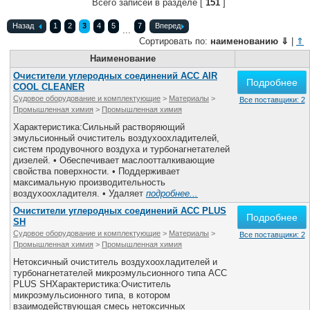
Всего записей в разделе [
151
]
Назад
1
2
3
4
5
7
Вперед
...
Сортировать по:
наименованию
⇓
|
⇑
Наименование
Очистители углеродных соединений ACC AIR
Подробнее
COOL CLEANER
Судовое оборудование и комплектующие
>
Материалы
>
Все поставщики: 2
Промышленная химия
>
Промышленная химия
Характеристика:Сильный растворяющий
эмульсионный очиститель воздухоохладителей,
систем продувочного воздуха и турбонагнетателей
дизелей. • Обеспечивает маслоотталкивающие
свойства поверхности. • Поддерживает
максимальную производительность
воздухоохладителя. • Удаляет
подробнее...
Очистители углеродных соединений ACC PLUS
Подробнее
SH
Судовое оборудование и комплектующие
>
Материалы
>
Все поставщики: 2
Промышленная химия
>
Промышленная химия
Нетоксичный очиститель воздухоохладителей и
турбонагнетателей микроэмульсионного типа ACC
PLUS SHХарактеристика:Очиститель
микроэмульсионного типа, в котором
взаимодействующая смесь нетоксичных