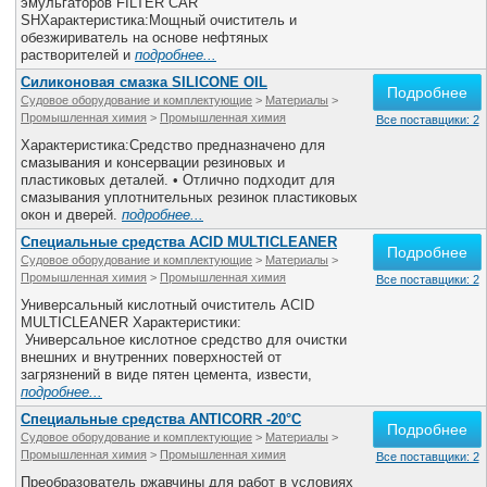
эмульгаторов FILTER CAR
SHХарактеристика:Мощный очиститель и
обезжириватель на основе нефтяных
растворителей и
подробнее...
Силиконовая смазка SILICONE OIL
Подробнее
Судовое оборудование и комплектующие
>
Материалы
>
Промышленная химия
>
Промышленная химия
Все поставщики: 2
Характеристика:Средство предназначено для
смазывания и консервации резиновых и
пластиковых деталей. • Отлично подходит для
смазывания уплотнительных резинок пластиковых
окон и дверей.
подробнее...
Специальные средства ACID MULTICLEANER
Подробнее
Судовое оборудование и комплектующие
>
Материалы
>
Промышленная химия
>
Промышленная химия
Все поставщики: 2
Универсальный кислотный очиститель ACID
MULTICLEANER Характеристики:
Универсальное кислотное средство для очистки
внешних и внутренних поверхностей от
загрязнений в виде пятен цемента, извести,
подробнее...
Специальные средства ANTICORR -20°С
Подробнее
Судовое оборудование и комплектующие
>
Материалы
>
Промышленная химия
>
Промышленная химия
Все поставщики: 2
Преобразователь ржавчины для работ в условиях