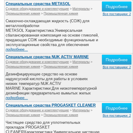
Специальные средства METASOL
Подробнее
Судовое оборудование и комплектующие
>
Материалы
>
Промышленная химия
>
Промышленная химия
Все поставщики: 2
Смазочно-охлаждающая жидкость (СОЖ) для
металлообработки
METASOL Характеристика:Универсальная
сбалансированная композиция на основе гликолей,
придающая СОЖ необходимые функциональные и
эксплуатационные свойства для обеспечения
подробнее...
Специальные средства NUK ACTIV MARINE
Подробнее
Судовое оборудование и комплектующие
>
Материалы
>
Промышленная химия
>
Промышленная химия
Все поставщики: 2
Дезинфицирующее средство на основе
надуксусной кислоты для работы в условиях
низких температур NUK ACTIV
MARINE Характиристики:Для низкотемпературной
дезинфекции предварительно вымытых жилых
подробнее...
Специальные средства PROGASKET CLEANER
Подробнее
Судовое оборудование и комплектующие
>
Материалы
>
Промышленная химия
>
Промышленная химия
Все поставщики: 2
Чистящее средство для уплотнительных
прокладок PROGASKET
CLEANERХарактеристика:Универсальное чистящее