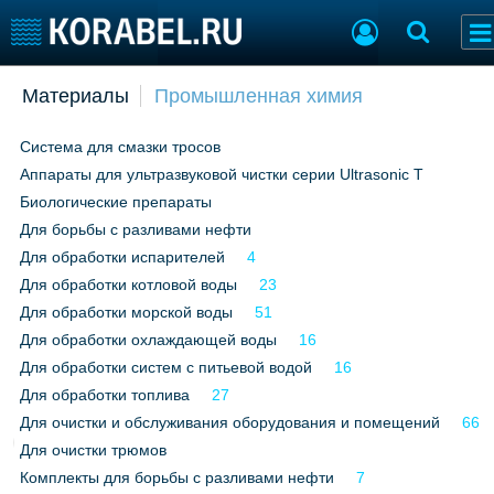
Добавить позицию
Материалы
Промышленная химия
Судостроение
Торговая площадка
Cистема для смазки тросов
Пульс
Доска объявлений
Аппараты для ультразвуковой чистки серии Ultrasonic T
Новости
Продажа флота
Компании
Оборудование
Биологические препараты
Репутация
Изделия
Для борьбы с разливами нефти
Работа
Материалы
Для обработки испарителей
4
Крюинг
Услуги
Для обработки котловой воды
23
Журнал
Для обработки морской воды
51
Реклама
Для обработки охлаждающей воды
16
Для обработки систем с питьевой водой
16
Для обработки топлива
27
Конференции
Флот
Для очистки и обслуживания оборудования и помещений
66
Выставки и семинары
Галерея флота
Для очистки трюмов
Личности
Форум
Комплекты для борьбы с разливами нефти
7
Словарь
Отзывы