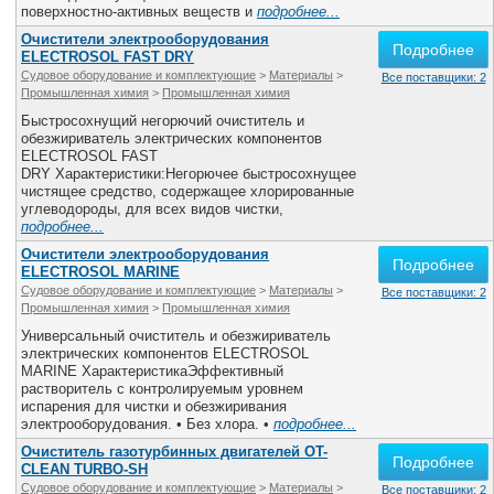
поверхностно-активных веществ и
подробнее...
Очистители электрооборудования
Подробнее
ELECTROSOL FAST DRY
Судовое оборудование и комплектующие
>
Материалы
>
Все поставщики: 2
Промышленная химия
>
Промышленная химия
Быстросохнущий негорючий очиститель и
обезжириватель электрических компонентов
ELECTROSOL FAST
DRY Характеристики:Негорючее быстросохнущее
чистящее средство, содержащее хлорированные
углеводороды, для всех видов чистки,
подробнее...
Очистители электрооборудования
Подробнее
ELECTROSOL MARINE
Судовое оборудование и комплектующие
>
Материалы
>
Все поставщики: 2
Промышленная химия
>
Промышленная химия
Универсальный очиститель и обезжириватель
электрических компонентов ELECTROSOL
MARINE ХарактеристикаЭффективный
растворитель с контролируемым уровнем
испарения для чистки и обезжиривания
электрооборудования. • Без хлора. •
подробнее...
Очиститель газотурбинных двигателей OT-
Подробнее
CLEAN TURBO-SH
Судовое оборудование и комплектующие
>
Материалы
>
Все поставщики: 2