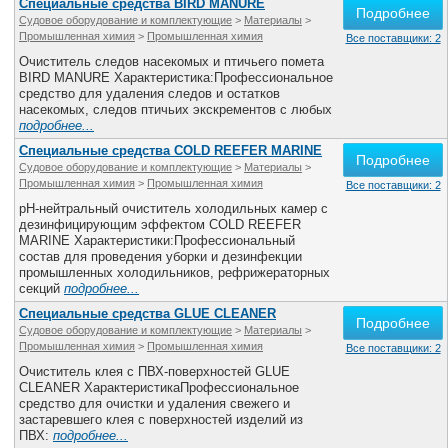
Специальные средства BIRD MANURE
Подробнее
Судовое оборудование и комплектующие
>
Материалы
>
Промышленная химия
>
Промышленная химия
Все поставщики: 2
Очиститель следов насекомых и птичьего помета
BIRD MANURE Характеристика:Профессиональное
средство для удаления следов и остатков
насекомых, следов птичьих экскрементов c любых
подробнее...
Специальные средства COLD REEFER MARINE
Подробнее
Судовое оборудование и комплектующие
>
Материалы
>
Промышленная химия
>
Промышленная химия
Все поставщики: 2
pH-нейтральный очиститель холодильных камер с
дезинфицирующим эффектом COLD REEFER
MARINE Характеристики:Профессиональный
состав для проведения уборки и дезинфекции
промышленных холодильников, рефрижераторных
секций
подробнее...
Специальные средства GLUE CLEANER
Подробнее
Судовое оборудование и комплектующие
>
Материалы
>
Промышленная химия
>
Промышленная химия
Все поставщики: 2
Очиститель клея с ПВХ-поверхностей GLUE
CLEANER ХарактеристикаПрофессиональное
средство для очистки и удаления свежего и
застаревшего клея с поверхностей изделий из
ПВХ:
подробнее...