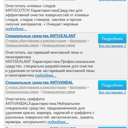
Очиститель клеевых следов
ANTISCOTCH ХарактеристикаСредство для
эффективной очистки поверхностей от клеевых
следов, следов стикеров, наклеек и прочих
липучих материалов. • Очищает жировые
подробнее...
Специальные средства ANTISEALANT
Подробнее
Судовое оборудование и комплектующие
>
Материалы
>
Промышленная химия
>
Промышленная химия
Все поставщики: 2
Очиститель застаревшей монтажной пены и
пеногерметика
ANTISEALANT Характеристика:Профессиональное
средство, специально разработанное для очистки
и удаления остатков застаревшей монтажной пены
и пеногерметика
подробнее...
Специальные средства ANTIVANDAL
Подробнее
Судовое оборудование и комплектующие
>
Материалы
>
Промышленная химия
>
Промышленная химия
Все поставщики: 2
Очиститель граффити
ANTIVANDALХарактеристика:Нейтральное
специальное средство, предназначенное для
удаления краски, маркера, надписей и граффити с
различных поверхностей: металлических, гранита,
мрамора, натурального
подробнее...