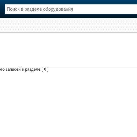
нции
Флот
и и семинары
Галерея флота
и
Форум
Отзывы
Все службы
го записей в разделе [
0
]