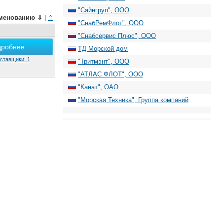
"Сайнгруп", ООО
менованию
⇓
|
⇑
"СнабРемФлот", ООО
"Снабсервис Плюс", ООО
дробнее
ТД Морской дом
ставщики: 1
"Тритмэнт", ООО
"АТЛАС ФЛОТ", ООО
"Канат", ОАО
"Морская Техника", Группа компаний
"СПЕЦ-РесурсПроект", ООО