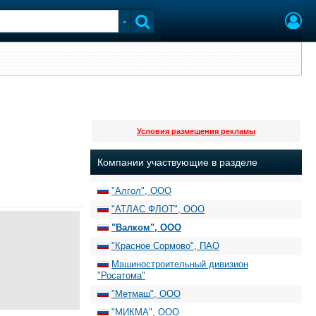
Условия размещения рекламы
Компании участвующие в разделе
"Алгол", ООО
"АТЛАС ФЛОТ", ООО
"Валком", ООО
"Красное Сормово", ПАО
Машиностроительный дивизион
"Росатома"
"Метмаш", ООО
"МИКМА", ООО