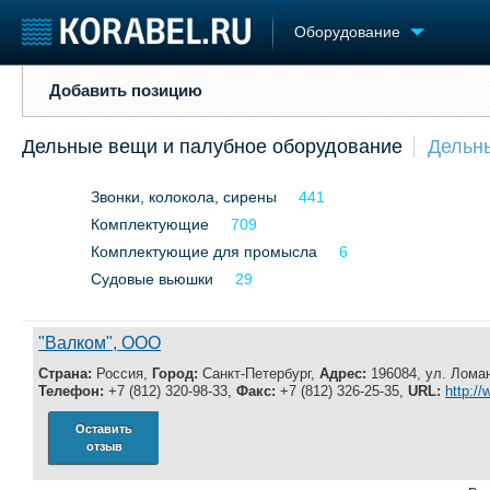
Оборудование
Добавить позицию
Добавить позицию
Судостроение
Торговая площадка
Конфере
Дельные вещи и палубное оборудование
Дельн
Пульс
Доска объявлений
Выставк
Новости
Продажа флота
Личност
Звонки, колокола, сирены
441
Компании
Оборудование
Словарь
Репутация
Комплектующие
Изделия
709
Работа
Материалы
Комплектующие для промысла
6
Крюинг
Услуги
Судовые вьюшки
29
Журнал
Реклама
"Валком", ООО
Страна:
Россия,
Город:
Санкт-Петербург,
Адрес:
196084, ул. Ломан
Телефон:
+7 (812) 320-98-33,
Факс:
+7 (812) 326-25-35,
URL:
http:/
Оставить
отзыв