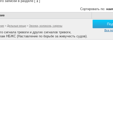
го записей в разделе [
1
]
Сортировать по:
наи
ние
По
ние
>
Дельные вещи
>
Звонки, колокола, сирены
Все по
 сигнала тревоги и других сигналов тревоги,
лам НБЖС (Наставление по борьбе за живучесть судов).