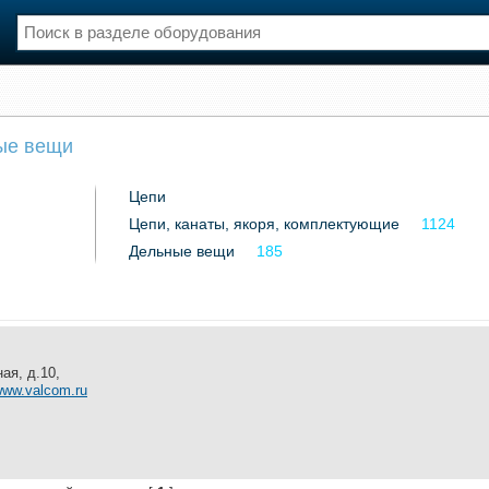
нции
Флот
ые вещи
и и семинары
Галерея флота
и
Форум
Цепи
Отзывы
Цепи, канаты, якоря, комплектующие
Все службы
1124
Дельные вещи
185
ая, д.10,
/www.valcom.ru