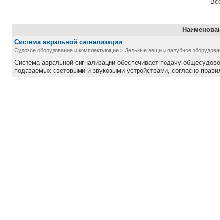
Все
Наименова
Система авральной сигнализации
Судовое оборудование и комплектующие
>
Дельные вещи и палубное оборудова
Система авральной сигнализации обеспечивает подачу общесудового
подаваемых световыми и звуковыми устройствами, согласно прави