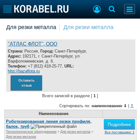
Добавить позицию
Для резки металла
Для резки металла
Судостроение
Торговая площадка
Пульс
Доска объявлений
"АТЛАС ФЛОТ", ООО
Новости
Продажа флота
Страна:
Россия,
Город:
Санкт-Петербург,
Адрес:
192171, г. Санкт-Петербург, ул.
Компании
Оборудование
Варфоломеевская, д. 6,
Репутация
Изделия
Телефон:
+7 (812) 418-25-77,
URL:
http://bazaflota.ru
Работа
Материалы
Крюинг
Услуги
Оставить
отзыв
Журнал
Реклама
Всего записей в разделе [
1
]
Сортировать по:
наименованию
⇓
|
⇑
Конференции
Наименование
Флот
Выставки и семинары
Галерея флота
Роботизированная линия резки профиля,
Подробнее
балок, труб
Личности
Форум
Технологическое оборудование
>
Для резки металла
>
Все поставщики: 1
Словарь
Отзывы
Для резки металла