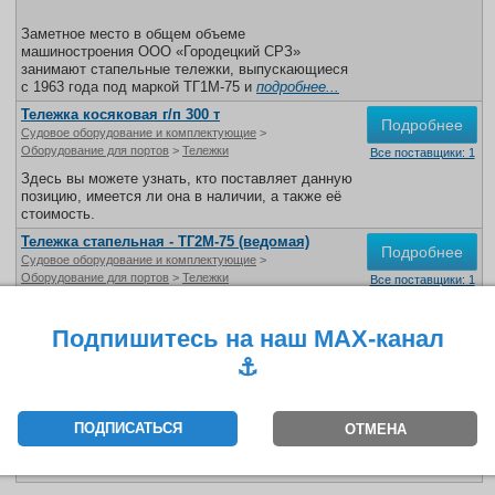
Все службы
Заметное место в общем объеме
машиностроения ООО «Городецкий СРЗ»
занимают стапельные тележки, выпускающиеся
с 1963 года под маркой ТГ1М-75 и
подробнее...
Тележка косяковая г/п 300 т
Подробнее
Судовое оборудование и комплектующие
>
Оборудование для портов
>
Тележки
Все поставщики: 1
Здесь вы можете узнать, кто поставляет данную
позицию, имеется ли она в наличии, а также её
стоимость.
Тележка стапельная - ТГ2М-75 (ведомая)
Подробнее
Судовое оборудование и комплектующие
>
Оборудование для портов
>
Тележки
Все поставщики: 1
Здесь вы можете узнать, кто поставляет данную
позицию, имеется ли она в наличии, а также её
Подпишитесь на наш MAX-канал
стоимость.
⚓️
Тележка стапельная-ТГ1М-75 (ведущая)
Подробнее
Судовое оборудование и комплектующие
>
Оборудование для портов
>
Тележки
Все поставщики: 1
ПОДПИСАТЬСЯ
ОТМЕНА
Здесь вы можете узнать, кто поставляет данную
позицию, имеется ли она в наличии, а также её
стоимость.