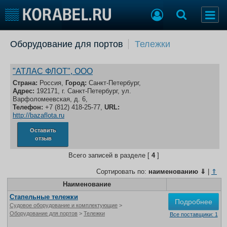
Добавить позицию
Оборудование для портов
Тележки
Судостроение
Торговая площадка
Пульс
Доска объявлений
"АТЛАС ФЛОТ", ООО
Новости
Продажа флота
Страна:
Россия,
Город:
Санкт-Петербург,
Адрес:
192171, г. Санкт-Петербург, ул.
Компании
Оборудование
Варфоломеевская, д. 6,
Репутация
Изделия
Телефон:
+7 (812) 418-25-77,
URL:
http://bazaflota.ru
Работа
Материалы
Крюинг
Услуги
Оставить
отзыв
Журнал
Реклама
Всего записей в разделе [
4
]
Сортировать по:
наименованию
⇓
|
⇑
Конференции
Наименование
Флот
Выставки и семинары
Галерея флота
Стапельные тележки
Подробнее
Судовое оборудование и комплектующие
>
Личности
Форум
Оборудование для портов
>
Тележки
Все поставщики: 1
Словарь
Отзывы