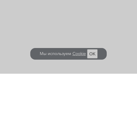
Мы используем
Cookie
OK
КОРАБЕЛ.РУ
ГЛАВНЫЕ ТЕМЫ
О проекте
Российское Судостроение
Наш журнал
Судоходство
Редакция
Крюинг
Реклама
Авторские статьи
Клуб Корабел.ру
Наши репортажи
Пользовательское соглашение
Архив новостей
Политика конфиденциальности
Информация для правообладателей