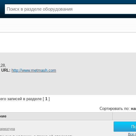
нции
Флот
и и семинары
Галерея флота
и
Форум
Отзывы
Все службы
128,
,
URL:
http://www.metmash.com
его записей в разделе [
1
]
Сортировать по:
на
ние
П
 арматура
Все 