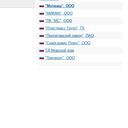
"Метмаш", ООО
"МИКМА", ООО
"ПК "МС", ООО
"Пластмасс Групп", ГК
"Пролетарский завод", ПАО
"Снабсервис Плюс", ООО
ТД Морской дом
"Тритмэнт", ООО
"АТЛАС ФЛОТ", ООО
"ВЕКПРОМ", ООО
"Корпорация БалтПромКомплект", ООО
"Морская Техника", Группа компаний
"СПЕЦ-РесурсПроект", ООО