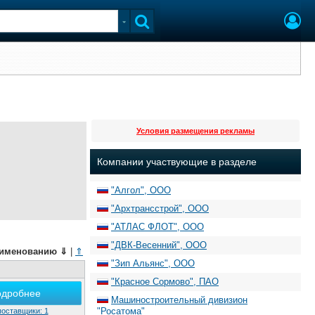
Условия размещения рекламы
Компании участвующие в разделе
"Алгол", ООО
"Архтрансстрой", ООО
"АТЛАС ФЛОТ", ООО
"ДВК-Весенний", ООО
именованию
⇓
|
⇑
"Зип Альянс", ООО
"Красное Сормово", ПАО
одробнее
Машиностроительный дивизион
"Росатома"
поставщики: 1