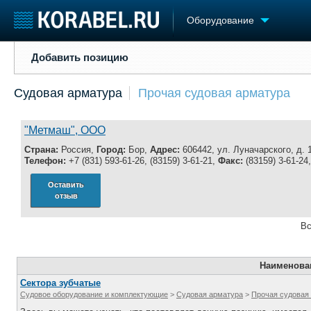
Оборудование
Добавить позицию
Добавить позицию
Судостроение
Торговая площадка
Конфере
Судовая арматура
Прочая судовая арматура
Пульс
Доска объявлений
Выставк
Новости
Продажа флота
Личност
Компании
Оборудование
Словарь
"Метмаш", ООО
Репутация
Изделия
Страна:
Россия,
Город:
Бор,
Адрес:
606442, ул. Луначарского, д. 
Работа
Материалы
Телефон:
+7 (831) 593-61-26, (83159) 3-61-21,
Факс:
(83159) 3-61-24
Крюинг
Услуги
Оставить
Журнал
отзыв
Реклама
Вс
Наименова
Сектора зубчатые
Судовое оборудование и комплектующие
>
Судовая арматура
>
Прочая судовая