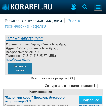
Добавить позицию
Резино-технические изделия
Резино-
технические изделия
Судостроение
Торговая площадка
Пульс
Доска объявлений
Новости
Продажа флота
"АТЛАС ФЛОТ", ООО
Компании
Оборудование
Страна:
Россия,
Город:
Санкт-Петербург,
Адрес:
192171, г. Санкт-Петербург, ул.
Репутация
Изделия
Варфоломеевская, д. 6,
Работа
Материалы
Телефон:
+7 (812) 418-25-77,
URL:
http://bazaflota.ru
Крюинг
Услуги
Журнал
Оставить
отзыв
Реклама
Всего записей в разделе [
21
]
Сортировать по:
наименованию
⇓
|
⇑
Конференции
Флот
Выставки и семинары
Наименование
Галерея флота
Личности
Форум
"Ласточкин хвост" Профиль буксового
Подробнее
амортизатора Т-3
Словарь
Отзывы
Судовое оборудование и комплектующие
>
Изделия
>
Все поставщики: 1