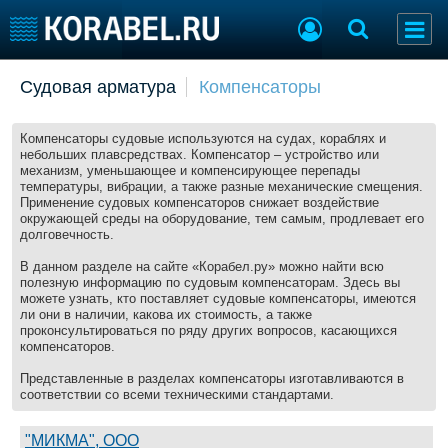
Добавить позицию
Судовая арматура
Компенсаторы
Судостроение
Торговая площадка
Пульс
Доска объявлений
Компенсаторы судовые используются на судах, кораблях и
небольших плавсредствах. Компенсатор – устройство или
Новости
Продажа флота
механизм, уменьшающее и компенсирующее перепады
Компании
Оборудование
температуры, вибрации, а также разные механические смещения.
Применение судовых компенсаторов снижает воздействие
Репутация
Изделия
окружающей среды на оборудование, тем самым, продлевает его
Работа
Материалы
долговечность.
Крюинг
Услуги
В данном разделе на сайте «Корабел.ру» можно найти всю
Журнал
полезную информацию по судовым компенсаторам. Здесь вы
можете узнать, кто поставляет судовые компенсаторы, имеются
Реклама
ли они в наличии, какова их стоимость, а также
проконсультироваться по ряду других вопросов, касающихся
компенсаторов.
Конференции
Флот
Представленные в разделах компенсаторы изготавливаются в
Выставки и семинары
Галерея флота
соответствии со всеми техническими стандартами.
Личности
Форум
Словарь
Отзывы
"МИКМА", ООО