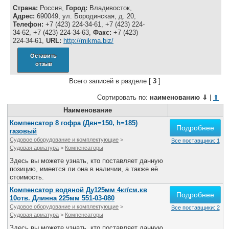
Все службы
Страна:
Россия,
Город:
Владивосток,
Адрес:
690049, ул. Бородинская, д. 20,
Телефон:
+7 (423) 224-34-61, +7 (423) 224-
34-62, +7 (423) 224-34-63,
Факс:
+7 (423)
224-34-61,
URL:
http://mikma.biz/
Оставить
отзыв
Всего записей в разделе [
3
]
Сортировать по:
наименованию
⇓
|
⇑
Наименование
Компенсатор 8 гофра (Двн=150, h=185)
Подробнее
газовый
Судовое оборудование и комплектующие
>
Все поставщики: 1
Судовая арматура
>
Компенсаторы
Здесь вы можете узнать, кто поставляет данную
позицию, имеется ли она в наличии, а также её
стоимость.
Компенсатор водяной Ду125мм 4кг/см.кв
Подробнее
10отв. Длинна 225мм 551-03-080
Судовое оборудование и комплектующие
>
Все поставщики: 2
Судовая арматура
>
Компенсаторы
Здесь вы можете узнать, кто поставляет данную